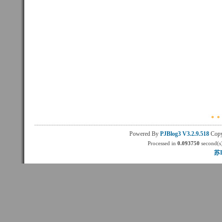
Powered By
PJBlog3
V3.2.9.518
Copy
Processed in
0.093750
second(s)
苏I