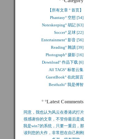
° °Category
【所有文章 ° 首页】
Phantasy° 空想 [54]
Noteskeeping° 胡記 [63]
Soccer° 足球 [22]
Entertainment° 影音 [56]
Reading° 雜讀 [39]
Photograph° 摄影 [16]
Download° 作品下载 [6]
All TAGS° 标签云集
GuestBook° 在此留言
Bestfuzhi° 我是傅智
° °Latest Comments
同意，我也认为风云在香港武打片
很感谢你的文章，不管你最后是成
历史上是绝无仅有的，...
我是win7的系统，只要一重启，那
功还是失败，能让后来...
读到您的大作，非常想在自己刚刚
块MFT盘就无法...