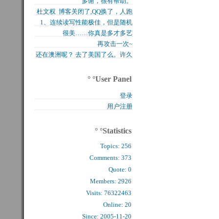
多谢，很有帮助。
买的固态硬盘上试试，...
杜文权 博客关闭了,QQ换了，人跑
1、连续读写性能极佳，但是随机
了 新的QQ...
很美……你真是多才多艺
写入性能极差（这对于...
再攻击一次~
还在澳洲呢？ 去了美国了么。许久
么看到你的字了。...
° °User Panel
登录
用户注册
° °Statistics
Topics:
256
Comments: 
373
Quote: 
0
Members: 
2926
Visits: 76322463
Online: 20
Since: 2005-11-20