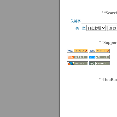
° °Searc
关键字 
类 型 
° °Suppor
° °DouBa