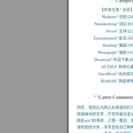
° °Categor
【所有文章 ° 首页
Phantasy° 空想 [54
Noteskeeping° 胡記 [63
Soccer° 足球 [22
Entertainment° 影音 [56
Reading° 雜讀 [39
Photograph° 摄影 [16
Download° 作品下载 [6
All TAGS° 标签云
GuestBook° 在此留
Bestfuzhi° 我是傅
° °Latest Comment
同意，我也认为风云在香港武打
很感谢你的文章，不管你最后是
历史上是绝无仅有的，..
我是win7的系统，只要一重启，
功还是失败，能让后来..
读到您的大作，非常想在自己刚
块MFT盘就无法..