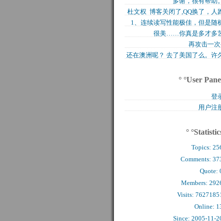
多谢，很有帮助
买的固态硬盘上试试，..
杜文权 博客关闭了,QQ换了，人
1、连续读写性能极佳，但是随
了 新的QQ..
很美……你真是多才多
写入性能极差（这对于..
再攻击一次
还在澳洲呢？ 去了美国了么。许
么看到你的字了。..
° °User Pane
登
用户注
° °Statistic
Topics:
25
Comments: 
37
Quote: 
Members: 
292
Visits: 7627185
Online: 1
Since: 2005-11-2