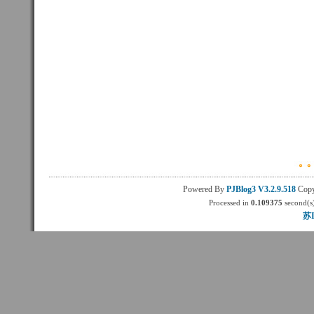
Powered By
PJBlog3
V3.2.9.518
Copy
Processed in
0.109375
second(s)
苏I