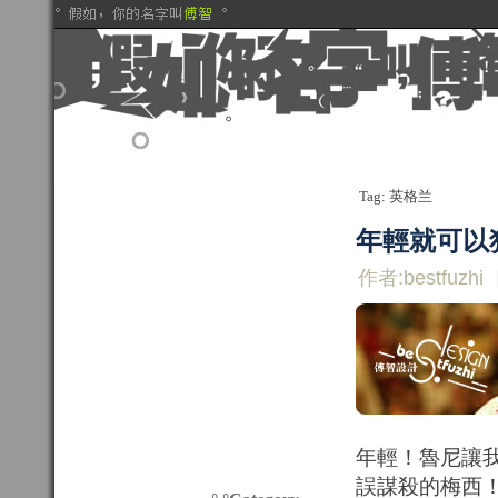
Tag: 英格兰
年輕就可以
作者:bestfuzhi
年輕！魯尼讓
誤謀殺的梅西