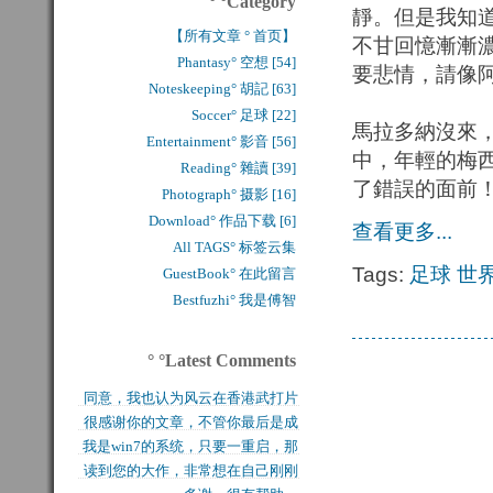
° °Category
靜。但是我知
【所有文章 ° 首页】
不甘回憶漸漸
Phantasy° 空想 [54]
要悲情，請像
Noteskeeping° 胡記 [63]
Soccer° 足球 [22]
馬拉多納沒來
Entertainment° 影音 [56]
中，年輕的梅
Reading° 雜讀 [39]
了錯誤的面前
Photograph° 摄影 [16]
Download° 作品下载 [6]
查看更多...
All TAGS° 标签云集
Tags:
足球
世
GuestBook° 在此留言
Bestfuzhi° 我是傅智
° °Latest Comments
同意，我也认为风云在香港武打片
很感谢你的文章，不管你最后是成
历史上是绝无仅有的，...
我是win7的系统，只要一重启，那
功还是失败，能让后来...
读到您的大作，非常想在自己刚刚
块MFT盘就无法...