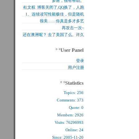
多谢，很有帮助。
买的固态硬盘上试试，...
杜文权 博客关闭了,QQ换了，人跑
1、连续读写性能极佳，但是随机
了 新的QQ...
很美……你真是多才多艺
写入性能极差（这对于...
再攻击一次~
还在澳洲呢？ 去了美国了么。许久
么看到你的字了。...
° °User Panel
登录
用户注册
° °Statistics
Topics:
256
Comments: 
373
Quote: 
0
Members: 
2926
Visits: 76296993
Online: 24
Since: 2005-11-20