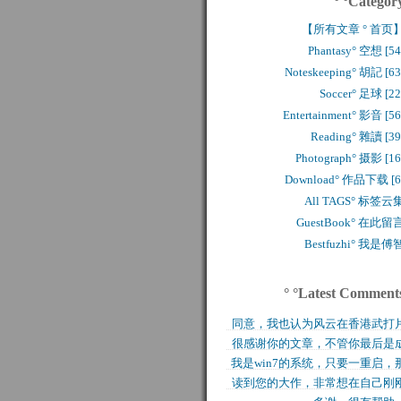
° °Categor
【所有文章 ° 首页
Phantasy° 空想 [54
Noteskeeping° 胡記 [63
Soccer° 足球 [22
Entertainment° 影音 [56
Reading° 雜讀 [39
Photograph° 摄影 [16
Download° 作品下载 [6
All TAGS° 标签云
GuestBook° 在此留
Bestfuzhi° 我是傅
° °Latest Comment
同意，我也认为风云在香港武打
很感谢你的文章，不管你最后是
历史上是绝无仅有的，..
我是win7的系统，只要一重启，
功还是失败，能让后来..
读到您的大作，非常想在自己刚
块MFT盘就无法..