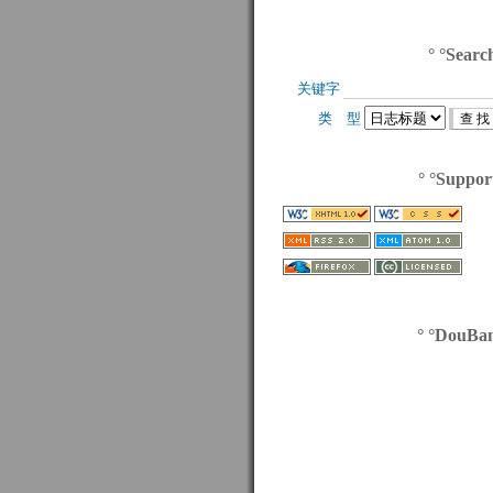
° °Searc
关键字 
类 型 
° °Suppor
° °DouBa