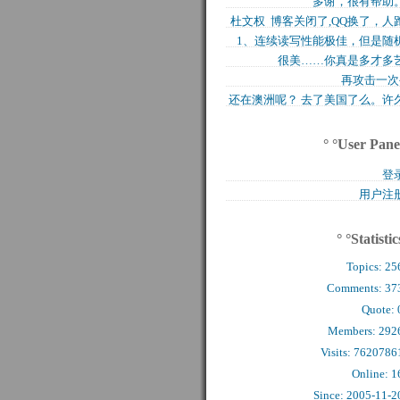
多谢，很有帮助
买的固态硬盘上试试，..
杜文权 博客关闭了,QQ换了，人
1、连续读写性能极佳，但是随
了 新的QQ..
很美……你真是多才多
写入性能极差（这对于..
再攻击一次
还在澳洲呢？ 去了美国了么。许
么看到你的字了。..
° °User Pane
登
用户注
° °Statistic
Topics:
25
Comments: 
37
Quote: 
Members: 
292
Visits: 7620786
Online: 1
Since: 2005-11-2