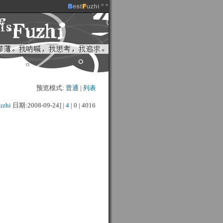
预览模式:
普通
| 
列表
uzhi
日期:2008-09-24] | 
4
| 
0
| 
4016