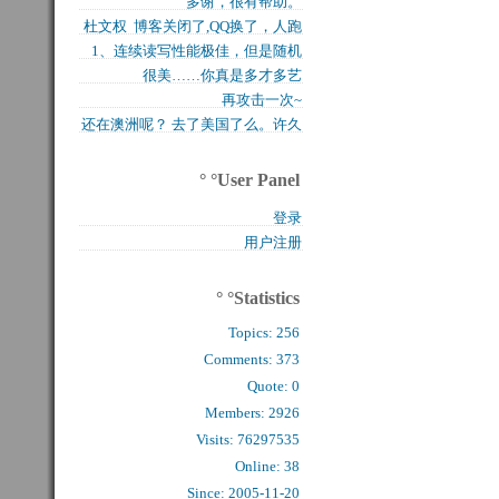
多谢，很有帮助。
买的固态硬盘上试试，...
杜文权 博客关闭了,QQ换了，人跑
1、连续读写性能极佳，但是随机
了 新的QQ...
很美……你真是多才多艺
写入性能极差（这对于...
再攻击一次~
还在澳洲呢？ 去了美国了么。许久
么看到你的字了。...
° °User Panel
登录
用户注册
° °Statistics
Topics:
256
Comments: 
373
Quote: 
0
Members: 
2926
Visits: 76297535
Online: 38
Since: 2005-11-20