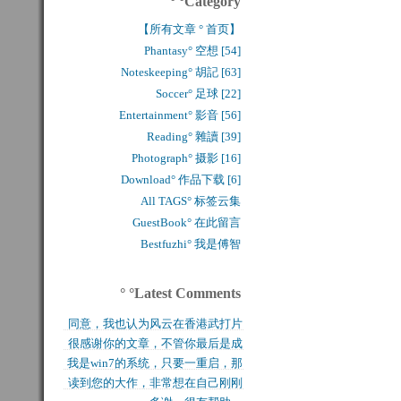
° °Category
【所有文章 ° 首页】
Phantasy° 空想 [54]
Noteskeeping° 胡記 [63]
Soccer° 足球 [22]
Entertainment° 影音 [56]
Reading° 雜讀 [39]
Photograph° 摄影 [16]
Download° 作品下载 [6]
All TAGS° 标签云集
GuestBook° 在此留言
Bestfuzhi° 我是傅智
° °Latest Comments
同意，我也认为风云在香港武打片
很感谢你的文章，不管你最后是成
历史上是绝无仅有的，...
我是win7的系统，只要一重启，那
功还是失败，能让后来...
读到您的大作，非常想在自己刚刚
块MFT盘就无法...