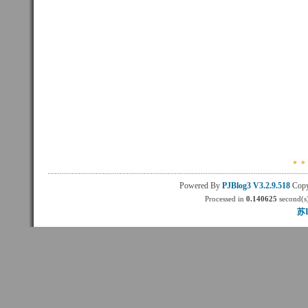
Powered By
PJBlog3
V3.2.9.518
Copy
Processed in
0.140625
second(s)
苏I