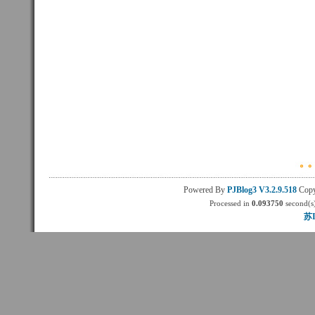
Powered By
PJBlog3
V3.2.9.518
Copy
Processed in
0.093750
second(s)
苏I