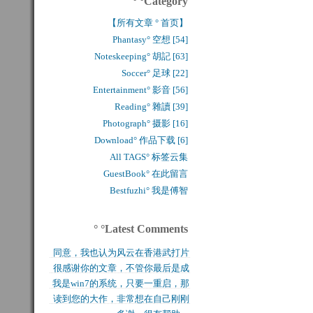
° °Category
【所有文章 ° 首页】
Phantasy° 空想 [54]
Noteskeeping° 胡記 [63]
Soccer° 足球 [22]
Entertainment° 影音 [56]
Reading° 雜讀 [39]
Photograph° 摄影 [16]
Download° 作品下载 [6]
All TAGS° 标签云集
GuestBook° 在此留言
Bestfuzhi° 我是傅智
° °Latest Comments
同意，我也认为风云在香港武打片
很感谢你的文章，不管你最后是成
历史上是绝无仅有的，...
我是win7的系统，只要一重启，那
功还是失败，能让后来...
读到您的大作，非常想在自己刚刚
块MFT盘就无法...