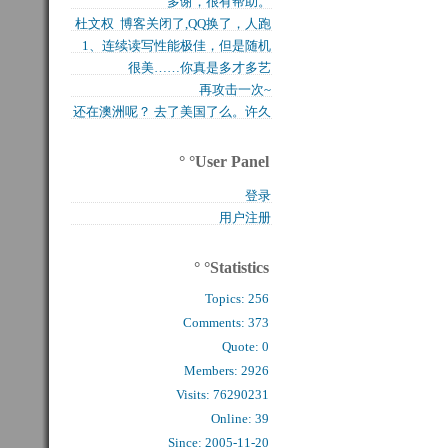
多谢，很有帮助。
买的固态硬盘上试试，...
杜文权 博客关闭了,QQ换了，人跑
1、连续读写性能极佳，但是随机
了 新的QQ...
很美……你真是多才多艺
写入性能极差（这对于...
再攻击一次~
还在澳洲呢？ 去了美国了么。许久
么看到你的字了。...
° °User Panel
登录
用户注册
° °Statistics
Topics:
256
Comments: 
373
Quote: 
0
Members: 
2926
Visits: 76290231
Online: 39
Since: 2005-11-20