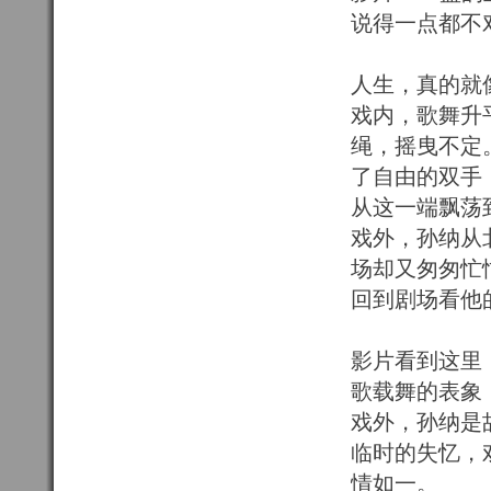
说得一点都不
人生，真的就
戏内，歌舞升
绳，摇曳不定
了自由的双手
从这一端飘荡
戏外，孙纳从
场却又匆匆忙
回到剧场看他
影片看到这里
歌载舞的表象
戏外，孙纳是
临时的失忆，
情如一。