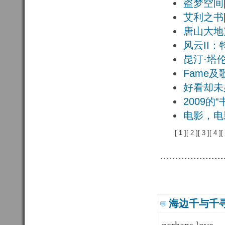
盗梦空间
艾利之书
唐山大地
风云II
昆汀·塔
Fame及
好看却未
2009的“
电影，电
[
1 
][
2 
][
3 
][
4 
][
海边千与千