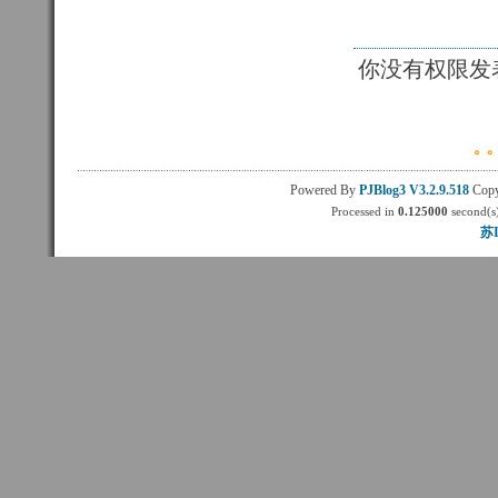
你没有权限发
Powered By
PJBlog3
V3.2.9.518
Copy
Processed in
0.125000
second(s)
苏I