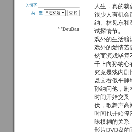
关键字 
人生，真的就
类 型 
很少人有机会
纳、林见东和
° °DouBan
试探情节。
戏外的生活黯
戏外的爱情若
然而演戏毕竟
千上向孙纳心
究竟是戏内剧
聂文看似平静
孙纳问他，剧
时间开始交叉
伏，歌舞声高
时间也开始停
昧模糊的关系
影片DVD盘