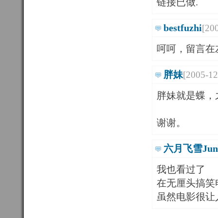
链接已做.
bestfuzhi
[20
呵呵，留言在左边
胖妹
[2005-12
胖妹就是蝶，
谢谢。
六月飞雪June
我也看过了
在无厘头搞笑
虽然电影很让