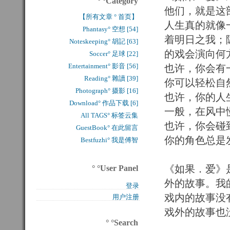
° °Category
他们，就是这
【所有文章 ° 首页】
人生真的就像
Phantasy° 空想 [54]
着明日之我；
Noteskeeping° 胡記 [63]
的戏会演向何
Soccer° 足球 [22]
Entertainment° 影音 [56]
也许，你会有
Reading° 雜讀 [39]
你可以轻松自
Photograph° 摄影 [16]
也许，你的人
Download° 作品下载 [6]
一般，在风中
All TAGS° 标签云集
也许，你会碰
GuestBook° 在此留言
你的角色总是
Bestfuzhi° 我是傅智
《如果．爱》
° °User Panel
外的故事。我
登录
戏内的故事没
用户注册
戏外的故事也
° °Search