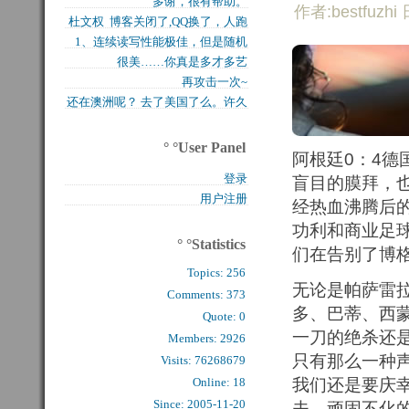
多谢，很有帮助。
买的固态硬盘上试试，...
作者:bestfuzhi 
杜文权 博客关闭了,QQ换了，人跑
1、连续读写性能极佳，但是随机
了 新的QQ...
很美……你真是多才多艺
写入性能极差（这对于...
再攻击一次~
还在澳洲呢？ 去了美国了么。许久
么看到你的字了。...
° °User Panel
阿根廷0：4
登录
盲目的膜拜，
用户注册
经热血沸腾后
功利和商业足
° °Statistics
们在告别了博
Topics:
256
无论是帕萨雷
Comments: 
373
多、巴蒂、西
Quote: 
0
一刀的绝杀还
Members: 
2926
只有那么一种
Visits: 76268679
Online: 18
我们还是要庆
Since: 2005-11-20
夫，顽固不化