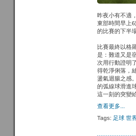
昨夜小有不適
東部時間早上
的比賽的下半
比賽最終以格
是：難道又是
次用行動證明
得乾淨俐落，
盪氣迴腸之感
的弧線球滑進
這一刻的突變
查看更多...
Tags:
足球
世