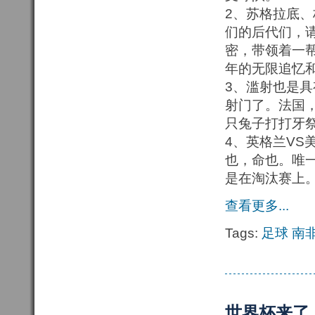
2、苏格拉底
们的后代们，
密，带领着一帮
年的无限追忆
3、滥射也是
射门了。法国
只兔子打打牙
4、英格兰V
也，命也。唯
是在淘汰赛上
查看更多...
Tags:
足球
南
世界杯来了