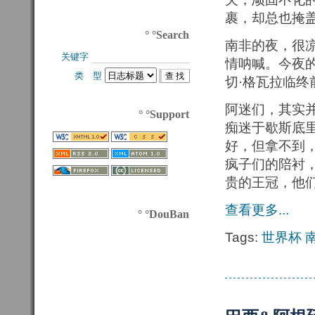
裹，却总也掩
° °Search
南非的夜，很
关键字 
情呐喊。今夜
类 型 
切·格瓦拉临
阿迷们，其实
° °Support
痴迷于歇斯底
好，但拿不到
疯子们的陪衬
贵的王冠，他
查看更多...
° °DouBan
Tags:
世界杯