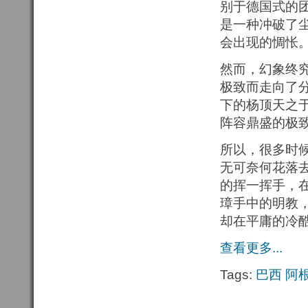
别于德国式的
是一种冲破了
会出现的惆怅
然而，幻象终
极致而走向了分
下的杨顶天之于
阵容鼎盛的极
所以，很多时
无可奈何花落
的挥一挥手，
璋手中的明教
却在平庸的冷
查看更多...
Tags:
巴西
阿