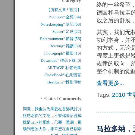
° °Category
终的一丝希望
【所有文章 ° 首页】
德国和乌拉圭
Phantasy° 空想 [54]
放之后的舒展
Noteskeeping° 胡記 [63]
其实，我们无
Soccer° 足球 [22]
Entertainment° 影音 [56]
功利本身，并
Reading° 雜讀 [39]
的方式，无论
Photograph° 摄影 [16]
程度上更像是
Download° 作品下载 [6]
规律的取向，
All TAGS° 标签云集
整个机制的觉
GuestBook° 在此留言
Bestfuzhi° 我是傅智
查看更多...
Tags:
2010
世
° °Latest Comments
同意，我也认为风云在香港武打片
很感谢你的文章，不管你最后是成
历史上是绝无仅有的，...
我是win7的系统，只要一重启，那
功还是失败，能让后来...
马拉多纳，
读到您的大作，非常想在自己刚刚
块MFT盘就无法...