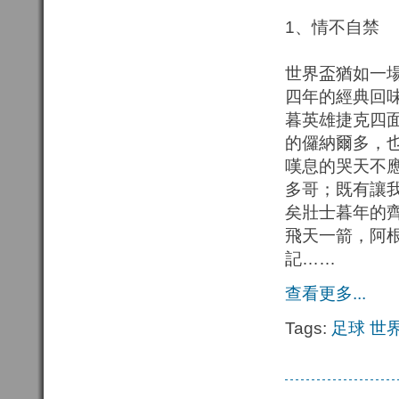
1、情不自禁
世界盃猶如一
四年的經典回
暮英雄捷克四
的儸納爾多，
嘆息的哭天不
多哥；既有讓
矣壯士暮年的
飛天一箭，阿
記……
查看更多...
Tags:
足球
世