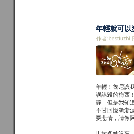
年輕就可以
作者:bestfuzhi 
年輕！魯尼讓
誤謀殺的梅西
靜。但是我知
不甘回憶漸漸
要悲情，請像
馬拉多納沒來