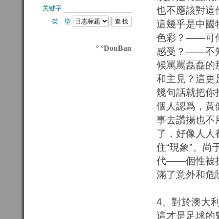
关键字 
也不應該對這
类 型 
這幾乎是中國
色彩？——可
° °DouBan
感受？——不
候罵罵磊磊的
和主見？這更
幾句話就把你
個人認爲，黃
事去讚揚也不
了，好像人人
住“現象”。
代——個性被
滿了意外和危
4、對於澳大
這才是足球的