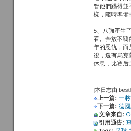
管他們踢得並
樣，隨時準備
5、八強產生
看。奔放不羈
年的恩仇，而
後，還有烏克
休息，比賽后
[本日志由 bestfu
上一篇:
一將
下一篇:
德國
文章来自:
Or
引用通告:
Tags:
足球