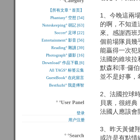
° °Category
【所有文章 ° 首页】
1、今晚這兩
Phantasy° 空想 [54]
的啊，不知道
Noteskeeping° 胡記 [63]
來。感謝西班
Soccer° 足球 [22]
Entertainment° 影音 [56]
個前場隊員幾
Reading° 雜讀 [39]
能贏得一次犯
Photograph° 摄影 [16]
法國的維埃拉
Download° 作品下载 [6]
默森和澤·儸
All TAGS° 标签云集
並不是好事，
GuestBook° 在此留言
Bestfuzhi° 我是傅智
2、法國控球
貝裏，很經典
° °User Panel
法國人應該會
登录
用户注册
3、昨天黃健
° °Search
或許是有點情