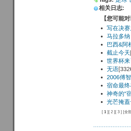
相关日志:
【您可能对
写在决赛
马拉多纳
巴西&阿
截止今天
世界杯来
无语
[332
2006傅
宿命最终
神奇的“宿
光芒掩蓋
[
1 
][
2 
][
3 
] [
全