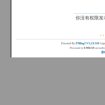
你没有权限发
Powered By
PJBlog3
V3.2.9.518
Copy
Processed in
0.906250
second(s)
苏I