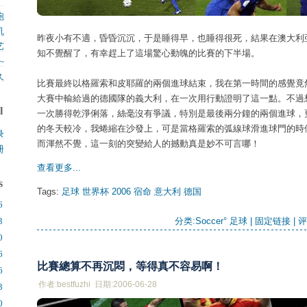
。
.
跑
机
.
昨夜小有不適，昏昏沉沉，于是睡得早，也睡得很死，結果在澳大利
艺
.
知不覺醒了，有幸趕上了這場驚心動魄的比賽的下半場。
~
久
比賽最終以格羅索和皮耶羅的兩個進球結束，我在第一時間的感覺竟
.
大賽中輸給過的德國隊的義大利，在一次用行動證明了這一點。不過
l
一次勝得乾淨俐落，絲毫沒有爭議，特別是最後兩分鐘的兩個進球，
的冬天較冷，我蜷縮在沙發上，可是當格羅索的弧線球滑進球門的時
录
而渾然不覺，這一刻的突變給人的撼動真是妙不可言哪！
册
查看更多...
s
Tags:
足球
世界杯
2006
宿命
意大利
德国
6
3
分类:
Soccer° 足球
| 
固定链接
| 
评
0
6
比賽總算不再沉悶，等得真不容易啊！
6
作者:bestfuzhi 日期:2006-06-28
3
0