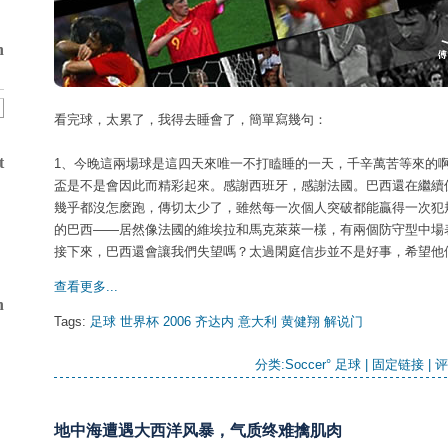
h
看完球，太累了，我得去睡會了，簡單寫幾句：
t
1、今晚這兩場球是這四天來唯一不打瞌睡的一天，千辛萬苦等來的啊
盃是不是會因此而精彩起來。感謝西班牙，感謝法國。巴西還在繼續
幾乎都沒怎麽跑，傳切太少了，雖然每一次個人突破都能贏得一次犯
的巴西——居然像法國的維埃拉和馬克萊萊一樣，有兩個防守型中場
接下來，巴西還會讓我們失望嗎？太過閑庭信步並不是好事，希望他
查看更多...
n
Tags:
足球
世界杯
2006
齐达内
意大利
黄健翔
解说门
分类:
Soccer° 足球
| 
固定链接
| 
评
地中海遭遇大西洋风暴，气质终难擒肌肉