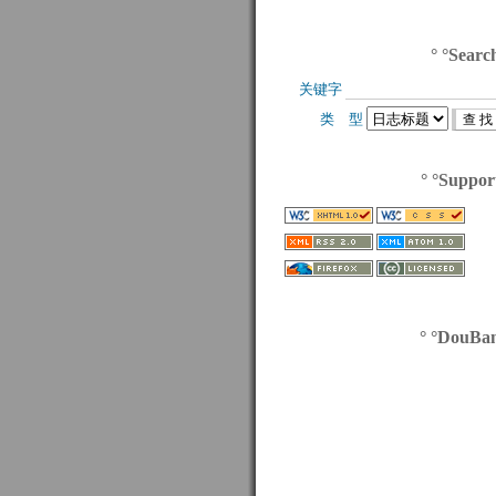
° °Searc
关键字 
类 型 
° °Suppor
° °DouBa