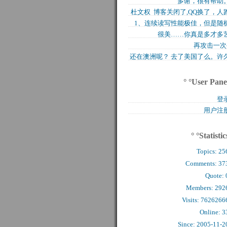
多谢，很有帮助
买的固态硬盘上试试，..
杜文权 博客关闭了,QQ换了，人
1、连续读写性能极佳，但是随
了 新的QQ..
很美……你真是多才多
写入性能极差（这对于..
再攻击一次
还在澳洲呢？ 去了美国了么。许
么看到你的字了。..
° °User Pane
登
用户注
° °Statistic
Topics:
25
Comments: 
37
Quote: 
Members: 
292
Visits: 7626266
Online: 3
Since: 2005-11-2