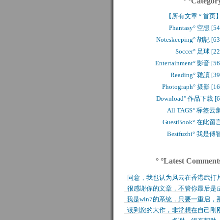
° °Categor
【所有文章 ° 首页
Phantasy° 空想 [54
Noteskeeping° 胡記 [63
Soccer° 足球 [22
Entertainment° 影音 [56
Reading° 雜讀 [39
Photograph° 摄影 [16
Download° 作品下载 [6
All TAGS° 标签云
GuestBook° 在此留
Bestfuzhi° 我是傅
° °Latest Comment
同意，我也认为风云在香港武打
很感谢你的文章，不管你最后是
历史上是绝无仅有的，..
我是win7的系统，只要一重启，
功还是失败，能让后来..
读到您的大作，非常想在自己刚
块MFT盘就无法..