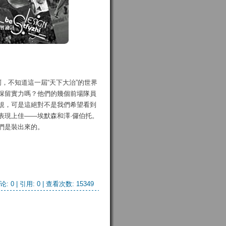
，不知道這一屆“天下大治”的世界
保留實力嗎？他們的幾個前場隊員
規，可是這絕對不是我們希望看到
表現上佳——埃默森和澤·儸伯托。
們是裝出來的。
论: 0
| 引用: 0 | 查看次数: 15349 