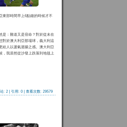
亞東部時間早上6點鐘的時候才不
然是：難道又是宿命？對於從未在
想對於澳大利亞那場球，義大利這
更給人以盪氣迴腸之感。澳大利亞
候，我居然從沙發上跌落到地毯上
论: 2
| 引用: 0 | 查看次数: 29579 