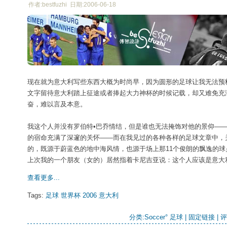
作者:bestfuzhi 日期:2006-06-18
现在就为意大利写些东西大概为时尚早，因为圆形的足球让我无法预
文字留待意大利踏上征途或者捧起大力神杯的时候记载，却又难免充
奋，难以言及本意。
我这个人并没有罗伯特•巴乔情结，但是谁也无法掩饰对他的景仰—
的宿命充满了深邃的关怀——而在我见过的各种各样的足球文章中，
的，既源于蔚蓝色的地中海风情，也源于场上那11个俊朗的飘逸的
上次我的一个朋友（女的）居然指着卡尼吉亚说：这个人应该是意大
查看更多...
Tags:
足球
世界杯
2006
意大利
分类:
Soccer° 足球
| 
固定链接
| 
评