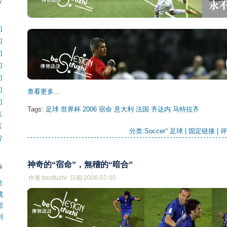
y
】
]
]
]
]
]
]
查看更多...
]
Tags:
足球
世界杯
2006
宿命
意大利
法国
齐达内
马特拉齐
集
言
分类:
Soccer° 足球
| 
固定链接
| 
评
智
神奇的“宿命”，無稽的“暗合”
s
作者:bestfuzhi 日期:2006-07-05
片
成
.
那
.
刚
.