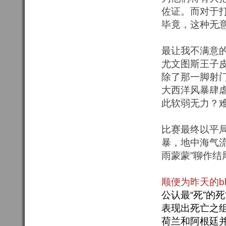
佐证。而对于
毕竟，这种无
最让我不满意
尤文图斯王子皮
除了那一脚射
大西洋风暴肆
此软弱无力？
比赛最终以平
暴，地中海气
雨蒙蒙”聊作结
顺便为昨天的b
公认最“死”的
表现出死亡之
荷兰和阿根廷