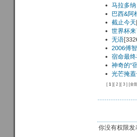
马拉多纳
巴西&阿
截止今天
世界杯来
无语
[332
2006傅
宿命最终
神奇的“宿
光芒掩蓋
[
1 
][
2 
][
3 
] [
全
你没有权限发