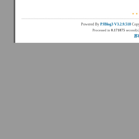
Powered By
PJBlog3
V3.2.9.518
Copy
Processed in
0.171875
second(s)
苏I