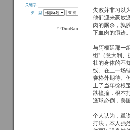
关键字 
失败并非习以
类 型 
他们迎来豪放
肉的厮杀，孰
° °DouBan
下血肉的痕迹
与阿根廷那一
组”（意大利
壮的身体的不
线。在上一场
赛格外期待。
上了当年徐根宝
跌撞撞，根本
逢球必倒，美
个人认为，虽
打法，本人强