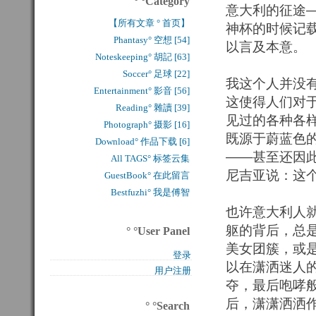
° °Category
意大利的征途
【所有文章 ° 首页】
神杯的时候记
Phantasy° 空想 [54]
以言及本意。
Noteskeeping° 胡記 [63]
Soccer° 足球 [22]
我这个人并没
Entertainment° 影音 [56]
这使得人们对
Reading° 雜讀 [39]
见过的各种各
Photograph° 摄影 [16]
既源于蔚蓝色
Download° 作品下载 [6]
——甚至还因
All TAGS° 标签云集
尼吉亚说：这
GuestBook° 在此留言
Bestfuzhi° 我是傅智
也许意大利人
躯的背后，总
° °User Panel
美女团簇，或
登录
以在潇洒迷人的
用户注册
夺，最后咆哮
后，潇潇洒洒作
° °Search