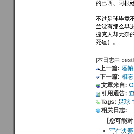
的巴西、阿根
不过足球毕竟
兰没有那么早
捷克人却无奈
死磕）。
[本日志由 bestfu
上一篇:
潘帕
下一篇:
相忘
文章来自:
Or
引用通告:
Tags:
足球
相关日志:
【您可能对
写在决赛