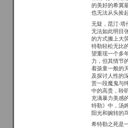
的美好的希冀
也无法从头捡
无疑，昆汀·
无法如此明目
的方式搬上大荧
特勒轻松无比
望重现一个多
力，但其情节
着孩童一般的
及探讨人性的深
赏一段魔鬼与绅
中的高贵，聆
充满暴力美感
特勒》中，汤
阳光和婉转的
希特勒之死是