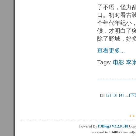
子不语，怪力
口。初时看古
个年代年纪小
候，才明白了
除了野城，好
查看更多...
Tags:
电影
李
[1
]
[2] 
[3] 
[4] 
...
[下页
Powered By
PJBlog3
V3.2.9.518
Copy
Processed in
0.140625
second(s)