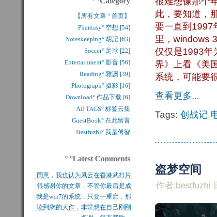
很难想像那个
° °Category
此，要知道，那个
【所有文章 ° 首页】
要一直到1997
Phantasy° 空想 [54]
里，window
Noteskeeping° 胡記 [63]
仅仅是1993
Soccer° 足球 [22]
Entertainment° 影音 [56]
界》上看《美
Reading° 雜讀 [39]
系统，可能要
Photograph° 摄影 [16]
查看更多...
Download° 作品下载 [6]
All TAGS° 标签云集
Tags:
创战记
GuestBook° 在此留言
Bestfuzhi° 我是傅智
° °Latest Comments
盗梦空间
同意，我也认为风云在香港武打片
作者:bestfuzhi 
很感谢你的文章，不管你最后是成
历史上是绝无仅有的，...
我是win7的系统，只要一重启，那
功还是失败，能让后来...
读到您的大作，非常想在自己刚刚
块MFT盘就无法...