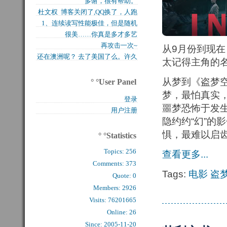
多谢，很有帮助。
买的固态硬盘上试试，...
杜文权 博客关闭了,QQ换了，人跑
1、连续读写性能极佳，但是随机
了 新的QQ...
很美……你真是多才多艺
写入性能极差（这对于...
再攻击一次~
从9月份到现
还在澳洲呢？ 去了美国了么。许久
太记得主角的
么看到你的字了。...
从梦到《盗梦
° °User Panel
梦，最怕真实
登录
噩梦恐怖于发
用户注册
隐约约“幻”的
惧，最难以启
° °Statistics
Topics:
256
查看更多...
Comments: 
373
Tags:
电影
盗
Quote: 
0
Members: 
2926
Visits: 76201665
Online: 26
Since: 2005-11-20