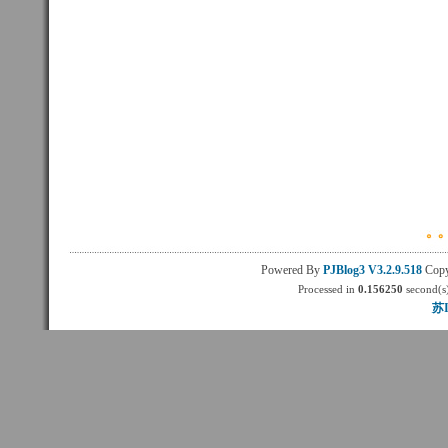
Powered By
PJBlog3
V3.2.9.518
Copy
Processed in
0.156250
second(s)
苏I