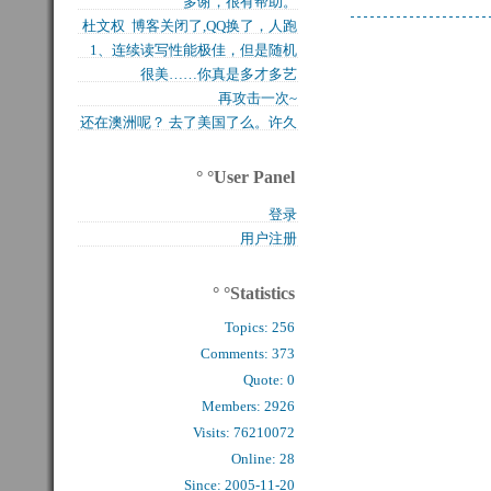
多谢，很有帮助。
买的固态硬盘上试试，...
杜文权 博客关闭了,QQ换了，人跑
1、连续读写性能极佳，但是随机
了 新的QQ...
很美……你真是多才多艺
写入性能极差（这对于...
再攻击一次~
还在澳洲呢？ 去了美国了么。许久
么看到你的字了。...
° °User Panel
登录
用户注册
° °Statistics
Topics:
256
Comments: 
373
Quote: 
0
Members: 
2926
Visits: 76210072
Online: 28
Since: 2005-11-20