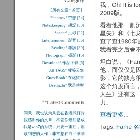
° °Category
我，Oh! It is
【所有文章 ° 首页】
2009版。
Phantasy° 空想 [54]
看着他那一副
Noteskeeping° 胡記 [63]
星矢》和《七
Soccer° 足球 [22]
Entertainment° 影音 [56]
查了查1980
Reading° 雜讀 [39]
我看完之后舍不
Photograph° 摄影 [16]
坦白说，《Fa
Download° 作品下载 [6]
他，而仅仅是
All TAGS° 标签云集
影，它的缺点
GuestBook° 在此留言
Bestfuzhi° 我是傅智
这个角度而言，
人生》还有这一
力。
° °Latest Comments
同意，我也认为风云在香港武打片
查看更多...
很感谢你的文章，不管你最后是成
历史上是绝无仅有的，...
Tags:
Fame
名
我是win7的系统，只要一重启，那
功还是失败，能让后来...
读到您的大作，非常想在自己刚刚
块MFT盘就无法...