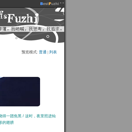
预览模式:
普通
| 
列表
得一团焦黑 / 这时，夜里照进灿
形的翅膀