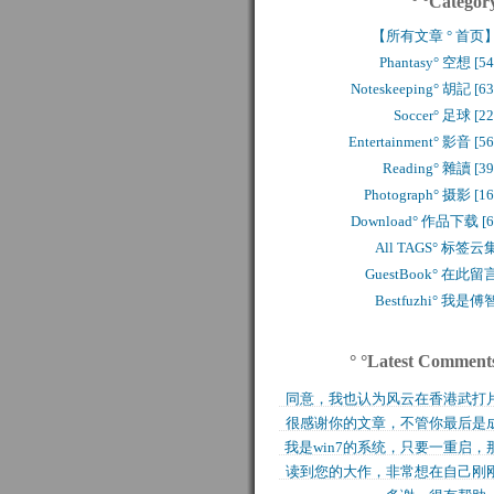
° °Categor
【所有文章 ° 首页
Phantasy° 空想 [54
Noteskeeping° 胡記 [63
Soccer° 足球 [22
Entertainment° 影音 [56
Reading° 雜讀 [39
Photograph° 摄影 [16
Download° 作品下载 [6
All TAGS° 标签云
GuestBook° 在此留
Bestfuzhi° 我是傅
° °Latest Comment
同意，我也认为风云在香港武打
很感谢你的文章，不管你最后是
历史上是绝无仅有的，..
我是win7的系统，只要一重启，
功还是失败，能让后来..
读到您的大作，非常想在自己刚
块MFT盘就无法..