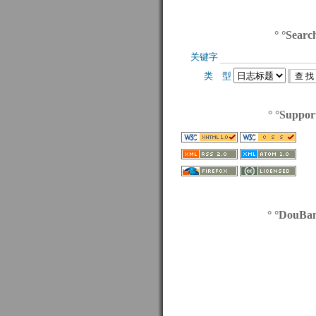
° °Searc
关键字 
类 型 
° °Suppor
° °DouBa