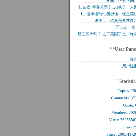
多谢，很有帮助
买的固态硬盘上试试，..
杜文权 博客关闭了,QQ换了，人
1、连续读写性能极佳，但是随
了 新的QQ..
很美……你真是多才多
写入性能极差（这对于..
再攻击一次
还在澳洲呢？ 去了美国了么。许
么看到你的字了。..
° °User Pane
登
用户注
° °Statistic
Topics:
25
Comments: 
37
Quote: 
Members: 
292
Visits: 7625556
Online: 2
Since: 2005-11-2