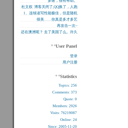
多谢，很有帮助。
买的固态硬盘上试试，...
杜文权 博客关闭了,QQ换了，人跑
1、连续读写性能极佳，但是随机
了 新的QQ...
很美……你真是多才多艺
写入性能极差（这对于...
再攻击一次~
还在澳洲呢？ 去了美国了么。许久
么看到你的字了。...
° °User Panel
登录
用户注册
° °Statistics
Topics:
256
Comments: 
373
Quote: 
0
Members: 
2926
Visits: 76219087
Online: 24
Since: 2005-11-20