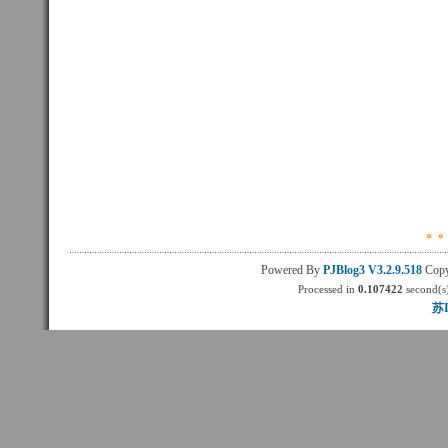
Powered By
PJBlog3
V3.2.9.518
Copy
Processed in
0.107422
second(s)
苏I