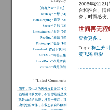
° °Category
2008年的1
【所有文章 ° 首页】
台和擂台、情
Phantasy° 空想 [54]
奋，时而感伤
Noteskeeping° 胡記 [63]
Soccer° 足球 [22]
世间再无程
Entertainment° 影音 [56]
Reading° 雜讀 [39]
查看更多...
Photograph° 摄影 [16]
Tags:
梅兰芳
Download° 作品下载 [6]
黄飞鸿
电影
All TAGS° 标签云集
GuestBook° 在此留言
Bestfuzhi° 我是傅智
° °Latest Comments
同意，我也认为风云在香港武打片
很感谢你的文章，不管你最后是成
历史上是绝无仅有的，...
我是win7的系统，只要一重启，那
功还是失败，能让后来...
读到您的大作，非常想在自己刚刚
块MFT盘就无法...