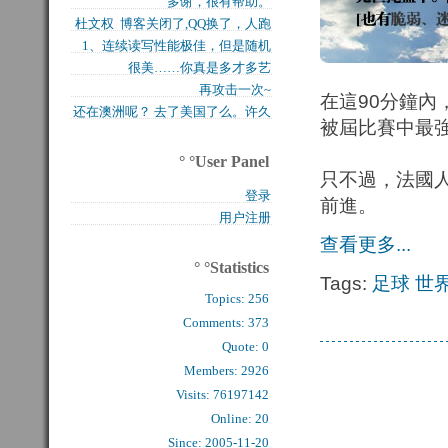
多谢，很有帮助。
买的固态硬盘上试试，...
杜文权 博客关闭了,QQ换了，人跑
1、连续读写性能极佳，但是随机
了 新的QQ...
很美……你真是多才多艺
写入性能极差（这对于...
再攻击一次~
在這90分鐘內
还在澳洲呢？ 去了美国了么。许久
被屆比賽中最
么看到你的字了。...
° °User Panel
只不過，法國
登录
前進。
用户注册
查看更多...
° °Statistics
Tags:
足球
世
Topics:
256
Comments: 
373
Quote: 
0
Members: 
2926
Visits: 76197142
Online: 20
Since: 2005-11-20