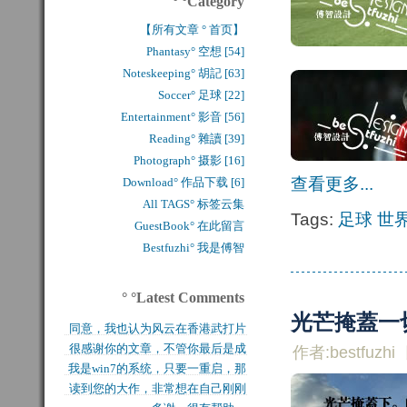
° °Category
【所有文章 ° 首页】
Phantasy° 空想 [54]
Noteskeeping° 胡記 [63]
Soccer° 足球 [22]
Entertainment° 影音 [56]
Reading° 雜讀 [39]
Photograph° 摄影 [16]
查看更多...
Download° 作品下载 [6]
All TAGS° 标签云集
Tags:
足球
世
GuestBook° 在此留言
Bestfuzhi° 我是傅智
° °Latest Comments
光芒掩蓋一
同意，我也认为风云在香港武打片
很感谢你的文章，不管你最后是成
作者:bestfuzhi
历史上是绝无仅有的，...
我是win7的系统，只要一重启，那
功还是失败，能让后来...
读到您的大作，非常想在自己刚刚
块MFT盘就无法...