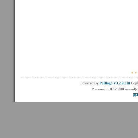
Powered By
PJBlog3
V3.2.9.518
Copy
Processed in
0.125000
second(s)
苏I