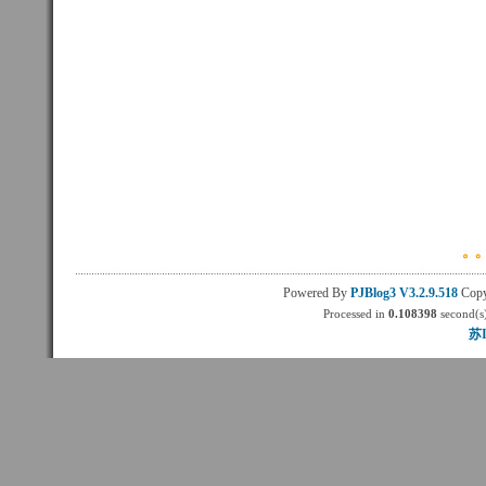
Powered By
PJBlog3
V3.2.9.518
Copy
Processed in
0.108398
second(s)
苏I