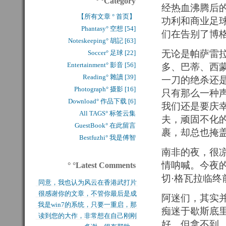
° °Category
经热血沸腾后
【所有文章 ° 首页】
功利和商业足
Phantasy° 空想 [54]
们在告别了博
Noteskeeping° 胡記 [63]
无论是帕萨雷
Soccer° 足球 [22]
Entertainment° 影音 [56]
多、巴蒂、西
Reading° 雜讀 [39]
一刀的绝杀还
Photograph° 摄影 [16]
只有那么一种
Download° 作品下载 [6]
我们还是要庆
All TAGS° 标签云集
夫，顽固不化
GuestBook° 在此留言
裹，却总也掩
Bestfuzhi° 我是傅智
南非的夜，很
情呐喊。今夜
° °Latest Comments
切·格瓦拉临
同意，我也认为风云在香港武打片
很感谢你的文章，不管你最后是成
历史上是绝无仅有的，...
阿迷们，其实
我是win7的系统，只要一重启，那
功还是失败，能让后来...
痴迷于歇斯底
读到您的大作，非常想在自己刚刚
块MFT盘就无法...
好，但拿不到