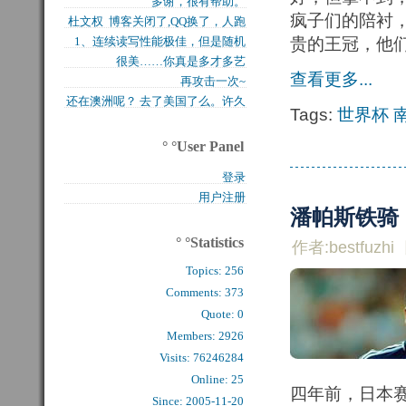
多谢，很有帮助。
买的固态硬盘上试试，...
疯子们的陪衬
杜文权 博客关闭了,QQ换了，人跑
1、连续读写性能极佳，但是随机
贵的王冠，他
了 新的QQ...
很美……你真是多才多艺
写入性能极差（这对于...
查看更多...
再攻击一次~
还在澳洲呢？ 去了美国了么。许久
Tags:
世界杯
么看到你的字了。...
° °User Panel
登录
用户注册
潘帕斯铁骑
° °Statistics
作者:bestfuzhi
Topics:
256
Comments: 
373
Quote: 
0
Members: 
2926
Visits: 76246284
Online: 25
四年前，日本
Since: 2005-11-20