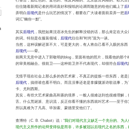
行整合，如红色的、蓝色的、埃及风格的、北京故宫风格的、欧式古
往往随着新闻记者的用词喜好和报纸的论调而随意的给他们戴上了
后
弄明白
后现代
是什么玩艺的情况下，都要在广大读者面前卖弄一把
后
词汇“幽你一默”。
n
其实
后现代
，我想如果沈语冰先生的解释没错的话，那么肯定在大众
的词。特别是在服装领域，
后现代
往往和“时尚”混为一谈。
当然，这种误解还算不大，可是更大的，有人将自己看不入眼的东西
后现代
——晕。
前两天无意中进入了郭敬明的blog，里面有他的照片，我看他的那个
的审美相融合。很前卫——这种前卫并不代表现代，却很符合
后现代
无怪乎现在社会上那么多的伪艺术家，不真正的提炼一些东西，老是
后现代
，搞得谁也看不明白。而且没事还老是拿朦胧派诗歌说事，为
卡、尤利西斯。
其实，有些大艺术家曲高和寡的境界，一般人很难达到也很难理解，
舌。什么荒诞派、意识流，反正你看不懂的东西就叫艺术——至于你
所以真难为了凡高、毕加索、蒙德里安他们了。
查博特（C. B. Chabot）说：“
我们对现代主义缺乏一个充分的、为人
现代主义所作的论辩变得似是而非，许多被冠以后现代之名的东西，