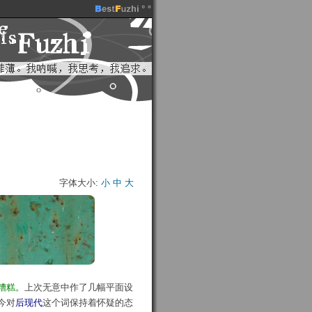
字体大小:
小
中
大
糟糕。
上次无意中作了几幅平面设
今对
后现代
这个词保持着怀疑的态