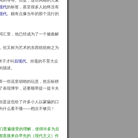
典的等等。但是，这些风格的元素
现代
的标签，甚至很多人始终没有
现代
。颇有点像当年的那个流行的
词汇里，他已经成为了一个被曲解
，但又称为艺术的东西统统称之为
样子才叫
后现代
。丝毫的不育大众
的描述。
弄一些花里胡哨的玩意，然后标榜
了表现博学，还要顺带提一提卡夫
但是这也给了许多小人以蒙骗的口
为什么看不懂——档次不够贝！
们普遍接受的理解，使得许多为后
都直接来自早先的［现代主义］作