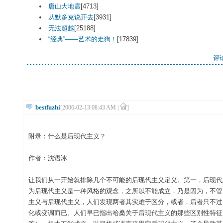
唐山大地震
[4713]
从默多克说开去
[3931]
无法超越
[25188]
“经典”——艺术的走狗！
[17839]
评论
bestfuzhi
[2006-02-13 08:43 AM |
]
附录：什么是后现代主义？
作者：沈语冰
让我们从一开始就排除几个不可能的后现代主义定义。第一，后现代
为后现代主义是一种风格的观念，之所以不能成立，乃是因为，不管
主义与后现代主义，人们发现两者其实难于区分，或者，后者只不过
化或变调而已。人们早已指出哈桑关于后现代主义的那些区别性特征（