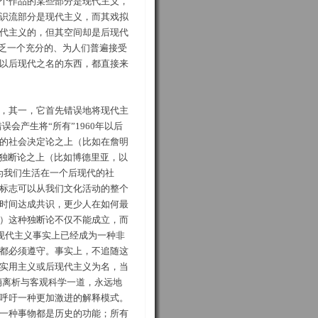
个作品的某些部分是现代主义，
识流部分是现代主义，而其戏拟
代主义的，但其空间却是后现代
义缺乏一个充分的、为人们普遍接受
以后现代之名的东西，都直接来
，其一，它首先错误地将现代主
误会产生将“所有”1960年以后
的社会决定论之上（比如在詹明
的独断论之上（比如博德里亚，以
为我们生活在一个后现代的社
标志可以从我们文化活动的整个
时间达成共识，更少人在如何最
2）这种独断论不仅不能成立，而
：“后现代主义事实上已经成为一种非
都必须遵守。事实上，不追随这
实用主义或后现代主义为名，当
分崩离析与客观科学一道，永远地
呼吁一种更加激进的解释模式。
一种事物都是历史的功能；所有