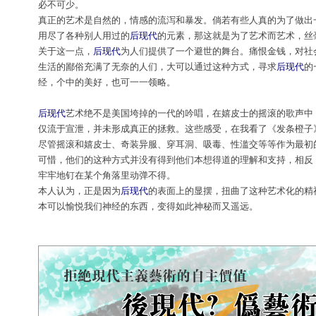
必不可少。
真正的艺术是自然的，情感的流泻和暴发。倘若有些人真的为了做出
用尽了各种别人用过的
后现代
的元素，那这就是为了艺术而艺术，丝
关于这一点，
后现代
为人们提供了一个避世的舞台。痛恨金钱，对社
生活的鄙俗充满了无奈的人们，大可以通过这种方式，寻求
后现代
的
经，个中的美好，也可一一领略。
后现代
艺术绝不是美国垮掉的一代的吟唱，在嬉皮士的摇滚的歌声中
仅流于宣泄，并未形成真正的拯救。这些感受，在我看了《发条橙子
尽管摇滚和嬉皮士、奇装异服、穿耳洞、吸毒、性滥交等等作为最初
可惜，他们的这种方式并没有得到他们本想得道的理解和支持，相反
牢牢地钉在某个角落里动弹不得。
本人认为，正是因为
后现代
的表面上的显摆，扭曲了这种艺术化的精
本可以愉悦我们神经的东西，变得如此神秘而又遥远。