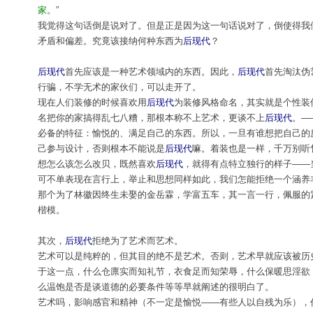
家。
”
我觉得这句话倒是说对了。但是正是因为这一句话说对了，倒使得我
矛盾和偏差。究竟该接纳何种东西为
后现代
？
后现代
首先应该是一种艺术领域内的东西。因此，
后现代
首先淘汰伪
行骗，不学无术的家伙们，可以走开了。
现在人们装修的时候喜欢用
后现代
为装修风格命名，其实就是个性装
名把你的家搞得乱七八糟，那根本称不上艺术，更谈不上
后现代
。—
必备的特征：愉悦的、满足自己的东西。所以，一旦有谁想把自己的
己参与设计，否则根本不能说是
后现代
嘛。着装也是一样，千万别听
想怎么该怎么改贝，既然喜欢
后现代
，就得有点特立独行的样子——
可不单表现在言行上，举止和思想同样如此，我们怎能拒绝一个涵养
那个为了林徽因终生未娶的金岳霖，学富五车，其一言一行，佩服的
楷模。
其次，
后现代
拒绝为了艺术而艺术。
艺术可以是纯粹的，但其目的绝不是艺术。否则，艺术早就应该被历
于这一点，什么仓廪实而知礼节，衣食足而知荣辱，什么保暖思淫欲
么温饱是否是谈道德的必要条件等等早就阐述的很明白了。
艺术吗，影响感官和精神（不一定是愉悦——有些人以自残为乐），