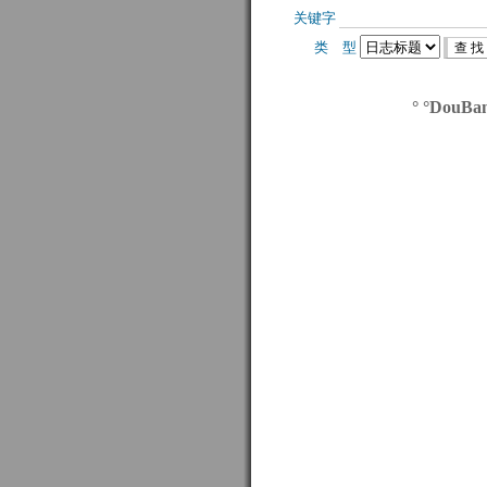
关键字 
类 型 
° °DouBa