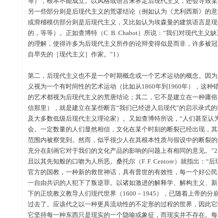
等），根本不能成立。以风格或语言来界定后现代主义，还会导致某
另一些部分则是后现代主义的荒谬结论（例如认为《尤利西斯》的意
或滑稽模仿部分则是后现代主义，又比如认为埃森曼的建筑语言是现
的，等等）。正如查博特（C. B. Chabot）所说：“我们对现代主
的理解，使得许多为后现代主义所作的论辩变得似是而非，许多被冠
自早先的［现代主义］作家。”1）
第二，后现代主义也不是一个时期概念或一个艺术运动的概念。因为
义视为一个有时间性的艺术运动（比如从1860年到1960年），这种错
的艺术都视为后现代主义的荒唐结论；其二，它不是建立在一种庸俗
信那里），就是建立在某些断言“我们已经进入后现代”的启示录式
及大多数低级后现代主义理论家）。又如查博特所说，“人们甚至认
会。一定数量的人们显然相信，文化在某个时刻的断裂已经出现，其
范围内被察觉到。然而，似乎很少人在其根本性质与假设中的断裂的
充分在刻画它对于我们的文化产品的影响的问题上有相同的意见。”
且以其先知般的口吻为人所恶。桑托尔（F. F. Centore）就指出
官方的国教，一种新的救世神话，具有普世的有效性，每一个好公民
一自由共识的人犯下了叛逆罪。以诸如激进的解释学、解构主义、新
下的正统教义教导人们现代世界（1600－1945），已随着上帝的
过去了。应该代之以一种更具流动性的不定形的过程的世界，因此它
它坚持每一种东西只是现实的一个隐喻或象征，而现实并不存在。每