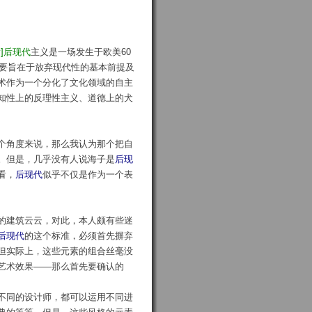
vy]后现代
主义是一场发生于欧美60
其要旨在于放弃现代性的基本前提及
术作为一个分化了文化领域的自主
知性上的反理性主义、道德上的犬
个角度来说，那么我认为那个把自
。但是，几乎没有人说海子是
后现
看，
后现代
似乎不仅是作为一个表
的建筑云云，对此，本人颇有些迷
后现代
的这个标准，必须首先摒弃
但实际上，这些元素的组合丝毫没
艺术效果——那么首先要确认的
不同的设计师，都可以运用不同进