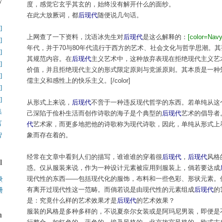
y
度，感觉它玄乎其玄的，始终没有解开什么的面纱。
在此大放厥词，都
后现代
随便说几句话。
】
]
上网查了一下资料，沈语冰先生对
后现代
是这么解释的：
[color=Na
]
年代，并于70与80年代流行于西方的艺术、社会文化与哲学思潮。
]
其规范内容。在
后现代
主义艺术中，这种放弃表现在拒绝现代主义艺
]
价值，并且拒绝现代主义的形式限定原则与党派原则。其本质是一种
]
儒主义和感性上的快乐主义。[/color]
]
]
从形式上来说，
后现代
不啻于一种违反现代哲学的东西。若单纯从这
集
己深陷于俭朴生活而创作诗歌的海子是个典型的
后现代
艺术的倡导者
言
代
艺术家，而更多地把他的诗歌称为现代诗歌，因此，单纯从形式上
智
象而存在着的。
经常在文章中看到人们的描写，谁谁谁的穿着很
后现代
，
后现代
风格
l
惑。仅从服装来说，作为一种设计元素被应用到服装上，倘若要达成
现代性的东西——包括现代化的服饰，布料和一些色彩、形状元素。
录
有离开过现代性这一范畴。而倘若说是由现代性的元素组成
后现代
的
册
是：究竟什么样的艺术效果才是
后现代
的艺术效果？
服装的风格是多种多样的，不说夏奈尔女装或是阿玛尼男装，即便是
h