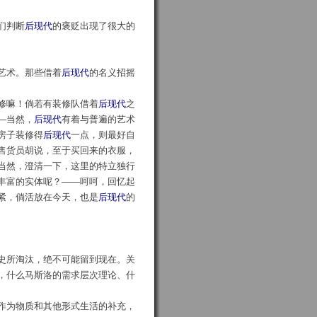
们判断
后现代
的褒贬出现了很大的
艺术。那些借着
后现代
的名义招摇
修嘛！倘若有装修队借着
后现代
之
—当然，
后现代
有着与普遍的艺术
房子装修得
后现代
一点，则最好自
售货员胡说，至于买回来的衣服，
当然，澄清一下，这里的特立独行
丰富的实体呢？——呵呵，回忆起
紧，倘活放在今天，也是
后现代
的
史所淘汰，绝不可能留到现在。关
，什么马斯洛的需求层次理论、什
作为物质和其他形式生活的补充，