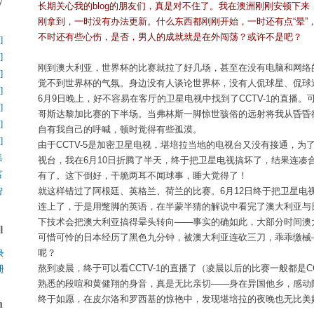
y
长期关心我的blog的朋友们，真是对不住了。我在澳洲刚刚安顿下
刚拿到，一时没有办法更新。什么东西都刚刚开始，一时还有点“晕”
】
不时还有些心伤，是否，男人的成就就是在外闯荡？或许不是吧？
]
]
刚到澳大利亚，世界杯的比赛就拉了好几场，甚至在没有电脑和网络
]
觉不到世界杯的气氛。身边没有人谈论世界杯，没有人侃球星、侃球
]
6月9日晚上，好不容易在客厅的卫星电视中找到了CCTV-1的直播
]
哥斯达黎加比赛的下半场。当弗林斯一脚惊世骇俗的远射将我从昏昏
]
自有我自己的呼喊，顿时觉得有些孤漠。
]
由于CCTV-5是加密卫星电视，堪培拉当地的电视台又没有接通，为
集
视台，我在6月10日折腾了半天，终于把卫星电视搞坏了，结果连凑合
言
有了。这下倒好，干脆两耳不闻球事，睡大觉得了！
智
就这样错过了阿根廷、英格兰、荷兰的比赛。6月12日终于把卫星电
连上了，于是用蹩脚的英语，在半蒙半猜的解说中看完了澳大利亚与
下技术会把澳大利亚搞得晕头转向——事实的确如此，大部分时间澳
l
可惜可怜的日本经历了黑色九分钟，被澳大利亚连砍三刀，乖乖缴械
呢？
录
熬到凌晨，终于可以看CCTV-1的直播了（凌晨以后的比赛一般都是CCT
册
熟悉的段喧和黄健翔的身音，真是无比亲切——身在异国他乡，感动
终于如愿，在皮尔洛和罗西基的惊艳中，发现堪培拉的夜晚也无比美
h