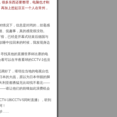
来，很多东西还要整理，电脑也才刚
，再加上想起豆豆一个人在常州，
的情况下，信息是封闭的，丝毫感
迷、侃趣事，真的感觉很没劲。
。可惜，已经是开幕式结束后德国与
欲睡中拉回来的时候，我发现身边
了寻找其他的直播世界杯比赛的电
着可以在半夜看球的CCTV-1也没
视调好了，堪培拉当地的电视台也
日本的大战，原以为日本华丽的脚
大利亚都勇猛无比却找不着北——
——谁让他们的前锋如此浪费机会
V-1和CCTV-5同时直播），听到
阿！
妙……