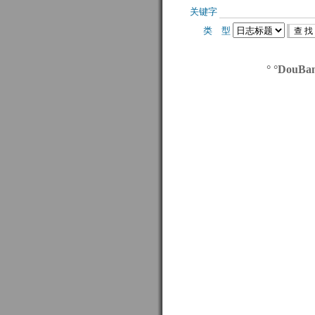
关键字 
类 型 
° °DouBa