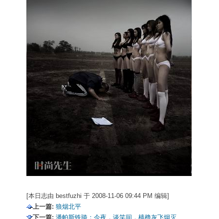
[本日志由 bestfuzhi 于 2008-11-06 09:44 PM 编辑]
上一篇:
狼烟北平
下一篇:
潘帕斯铁骑：今夜，谈笑间，樯橹灰飞烟灭