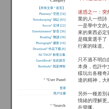
° °Category
【所有文章 ° 首页】
迷惑之一：突
Phantasy° 空想 [54]
業的人一些詩
Noteskeeping° 胡記 [63]
一是學中文的
Soccer° 足球 [22]
Entertainment° 影音 [56]
來的東西必定
Reading° 雜讀 [39]
是職業選手了
Photograph° 摄影 [16]
行家的味道。
Download° 作品下载 [6]
All TAGS° 标签云集
只不過不明白
GuestBook° 在此留言
本身，也許中
Bestfuzhi° 我是傅智
樣玩出各種奇
達的精神，大
° °User Panel
登录
另外一種差別
用户注册
情緒的理解更
° °Search
在發嗲。