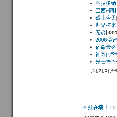
马拉多纳
巴西&阿
截止今天
世界杯来
无语
[332
2006傅
宿命最终
神奇的“宿
光芒掩蓋
[
1 
][
2 
][
3 
] [
全
挂在墙上
[20