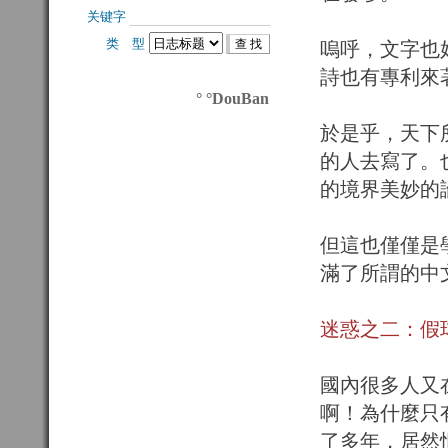
关键字 
类 型 
嗚呼，文字也
詩也有專利來
° °DouBan
於是乎，天下
的人去寫了。
的境界美妙的
但這也僅僅是
滿了所謂的中
迷惑之二：假
國內很多人又
啊！為什麼只
了多年，居然