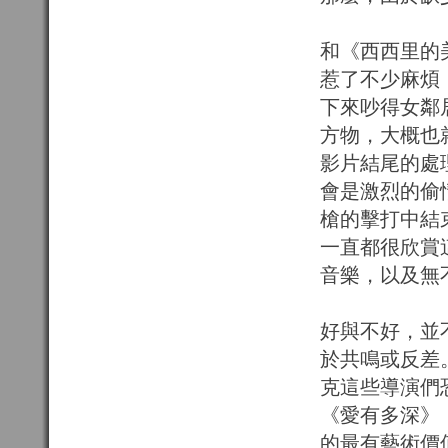
和《西西里的
惹了不少麻煩
下來吵得女鄰
方物，大概也
影片結尾的處
會是激烈的偷
槍的擊打中結
一直都很欣賞
音樂，以及無
好與不好，並
於共鳴或反差
克這些導演們
《愛有多深》
的最有藝術價