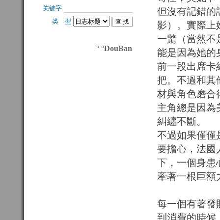
关键字 
但沒有記錯的
类 型 
影）。實際上
一驚（當然不
° °DouBan
能是因為她的
前一段出席卡
把。不過和其
材與角色磨合
主角總是因為
糾纏不斷。
不過如果僅僅
要擔心，法國
下，一個身患
牽著一根巨額
每一個有著發
到消費的時候