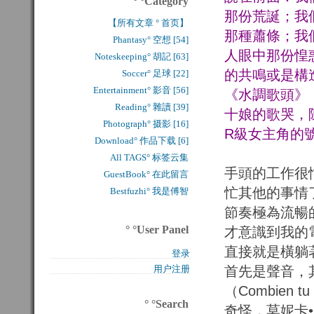
° °Category
那份荒誕；我
【所有文章 ° 首页】
那種蕭條；我
Phantasy° 空想 [54]
人眼中那份惶
Noteskeeping° 胡記 [63]
的共鳴或是構
Soccer° 足球 [22]
Entertainment° 影音 [56]
《水調歌頭》
Reading° 雜讀 [39]
十娘的歌哭，
Photograph° 摄影 [16]
R級女主角的
Download° 作品下载 [6]
All TAGS° 标签云集
手頭的工作很
GuestBook° 在此留言
忙其他的事情
Bestfuzhi° 我是傅智
節奏極為流暢
° °User Panel
才意識到我的
直接就是橫躺
登录
首先是聲音，
用户注册
（Combien
° °Search
奇怪，莫妮卡