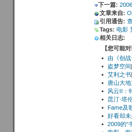
下一篇:
20
文章来自:
Or
引用通告:
Tags:
电影
相关日志:
【您可能对
由《创战
盗梦空间
艾利之书
唐山大地
风云II
昆汀·塔
Fame及
好看却未
2009的“