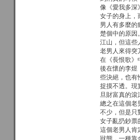
像《愛我多深
女子的身上，
男人有多麼的
楚個中的原因
江山，但這些
老男人來得突
在《長恨歌》
後在懷的李煜
些決絕，也有
捉摸不透。現
旦財富真的滾
總之在這個老
不少，但是只
女子亂扔鈔票
這個老男人肯
狀態，一種靠