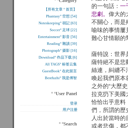
° °Category
的一句話：
一
【所有文章 ° 首页】
悲劇。
偉大的
Phantasy° 空想 [54]
不關心，而是
Noteskeeping° 胡記 [63]
喻味的事情屢
Soccer° 足球 [22]
Entertainment° 影音 [56]
難心甘情願的
Reading° 雜讀 [39]
Photograph° 摄影 [16]
薩特說：世界
Download° 作品下载 [6]
薩特絕不是悲
All TAGS° 标签云集
絲連，糾纏不清。
GuestBook° 在此留言
喚起我們原本
Bestfuzhi° 我是傅智
之外的“大歷
拉克扔下美國
° °User Panel
恰恰出乎意料
登录
們，所謂的歷
用户注册
人出於當時的
° °Search
或者悲傷，都