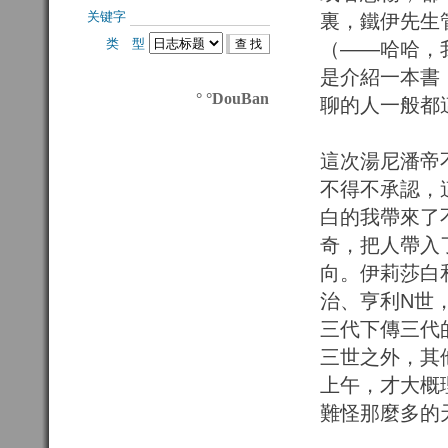
关键字 
裏，鐵伊先生
类 型 
（——哈哈，
是介紹一本書
° °DouBan
聊的人一般都
這次湯尼潘帝
不得不承認，
白的我帶來了
奇，把人帶入
向。伊莉莎白
治、亨利N世
三代下傳三代
三世之外，其
上午，才大概
難怪那麼多的