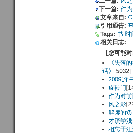
上一篇:
风之
下一篇:
作为
文章来自:
Or
引用通告:
Tags:
书
时
相关日志:
【您可能对
《失落的
话》
[5032]
2009的“
旋转门
[1
作为对前
风之影
[2
解读的负
才疏学浅
相忘于江