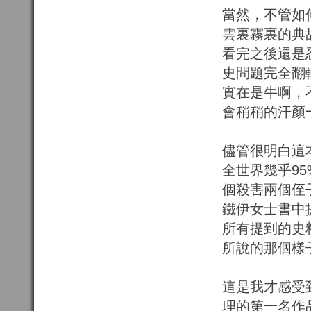
當然，不管如
雲裏霧裏的典
看完之後還是
史問題完全翻
實在是牛啊，
會稍稍的汗顏
儘管很明白這
全世界幾乎9
個殺害兩個侄
鐵伊女士書中
所有提到的史
所說的那個樣
這是我才感受
理的第一名作