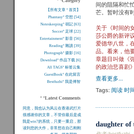
° °Category
间的阻隔和忙
【所有文章 ° 首页】
芒。暂时没有
Phantasy° 空想 [54]
Noteskeeping° 胡記 [63]
关于《时间的
Soccer° 足球 [22]
莎公爵的新评
Entertainment° 影音 [56]
爱德华八世，
Reading° 雜讀 [39]
品。看来，他
Photograph° 摄影 [16]
章题目叫做《
Download° 作品下载 [6]
的政治悲喜剧
All TAGS° 标签云集
GuestBook° 在此留言
查看更多...
Bestfuzhi° 我是傅智
Tags:
阅读
时
° °Latest Comments
同意，我也认为风云在香港武打片
很感谢你的文章，不管你最后是成
历史上是绝无仅有的，...
我是win7的系统，只要一重启，那
功还是失败，能让后来...
daughter of
读到您的大作，非常想在自己刚刚
块MFT盘就无法...