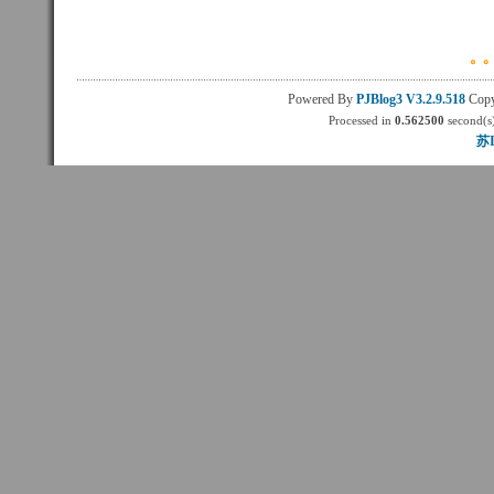
Powered By
PJBlog3
V3.2.9.518
Copy
Processed in
0.562500
second(s)
苏I