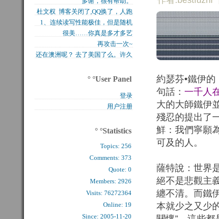
作者:bestfuzhi
多谢，很有帮助。
买的固态硬盘上试试，...
杜文权 博客关闭了,QQ换了，人跑
1、连续读写性能极佳，但是随机
了 新的QQ...
很美……你真是多才多艺
写入性能极差（这对于...
再攻击一次~
还在澳洲呢？ 去了美国了么。许久
么看到你的字了。...
約瑟芬•鐵伊的《
° °User Panel
句話：
一千人
登录
大的大師鐵伊
用户注册
殘忍的提出了
鮮：我們寧願
° °Statistics
可及的人。
Topics:
256
Comments: 
373
薩特說：世界
Quote: 
0
絕不是悲觀主
Members: 
2926
纏不清。而鐵伊在
Visits: 76272364
Online: 19
本就少之又少
Since: 2005-11-20
關懷”。這些