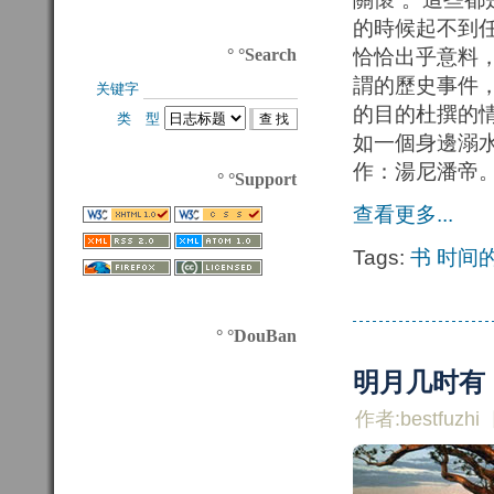
的時候起不到
° °Search
恰恰出乎意料
謂的歷史事件
关键字 
的目的杜撰的
类 型 
如一個身邊溺
作：湯尼潘帝
° °Support
查看更多...
Tags:
书
时间
° °DouBan
明月几时有
作者:bestfuzhi