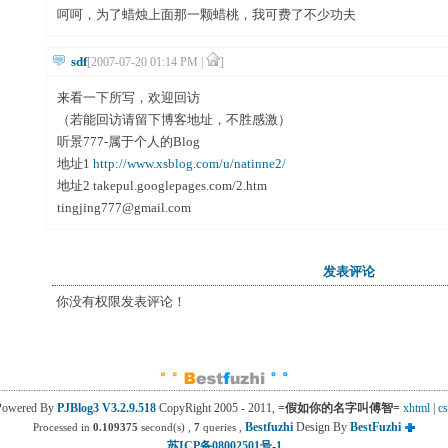
呵呵，为了蜡烛上面那一颗蜡桃，我可费了不少功夫
sdf
[2007-07-20 01:14 PM |
]
来看一下所写，欢迎回访
（若能回访请留下博客地址，不胜感激）
听景777-属于个人的Blog
地址1
http://www.xsblog.com/u/natinne2/
地址2 takepul.googlepages.com/2.htm
tingjing777@gmail.com
发表评论
你没有权限发表评论！
Powered By
PJBlog3
V3.2.9.518
CopyRight 2005 - 2011, 
=假如你的名字叫傅智=
xhtml
| 
cs
Bestfuzhi
Design By 
BestFuzhi
Processed in
0.109375
second(s) , 
7
queries , 
苏ICP备08002501号-1