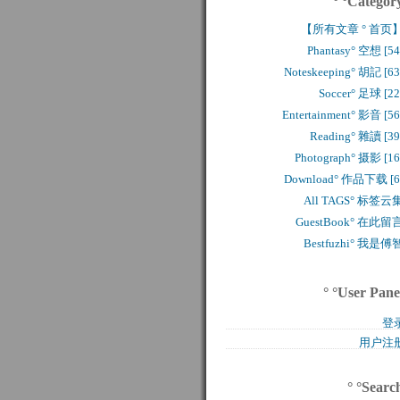
° °Categor
【所有文章 ° 首页
Phantasy° 空想 [54
Noteskeeping° 胡記 [63
Soccer° 足球 [22
Entertainment° 影音 [56
Reading° 雜讀 [39
Photograph° 摄影 [16
Download° 作品下载 [6
All TAGS° 标签云
GuestBook° 在此留
Bestfuzhi° 我是傅
° °User Pane
登
用户注
° °Searc