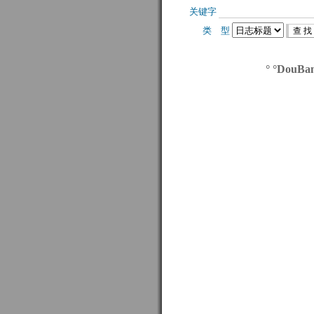
关键字 
类 型 
° °DouBa