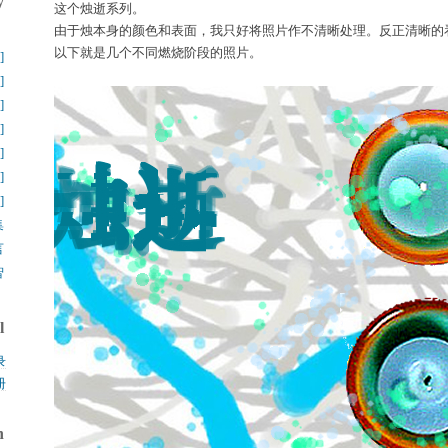
y
这个烛逝系列。
由于烛本身的颜色和表面，我只好将照片作不清晰处理。反正清晰的
】
以下就是几个不同燃烧阶段的照片。
]
]
]
]
]
]
]
集
言
智
l
录
册
h