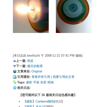
[本日志由 bestfuzhi 于 2008-11-21 07:41 PM 编辑]
上一篇:
朔皮
下一篇:
撒旦的船票
文章来自:
Original
引用通告:
查看所有引用
| 
我要引用此文章
Tags:
摄影
平面
创意
蜡烛
相关日志:
【您可能对以下 26 篇相关日志也感兴趣】
【摄影】Canberra随拍
[4112]
【摄影】木头记
[3855]