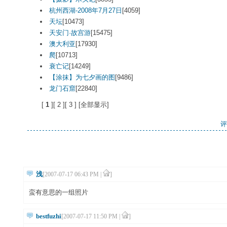
杭州西湖-2008年7月27日
[4059]
天坛
[10473]
天安门·故宫游
[15475]
澳大利亚
[17930]
爬
[10713]
衰亡记
[14249]
【涂抹】为七夕画的图
[9486]
龙门石窟
[22840]
[
1 
][
2 
][
3 
] [
全部显示
]
评
浅
[2007-07-17 06:43 PM |
]
蛮有意思的一组照片
bestfuzhi
[2007-07-17 11:50 PM |
]