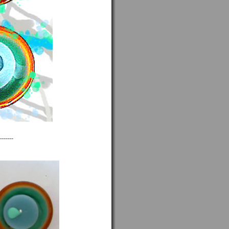
-------