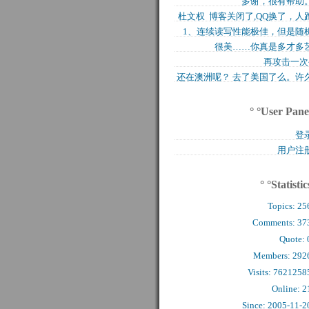
多谢，很有帮助
买的固态硬盘上试试，..
杜文权 博客关闭了,QQ换了，人
1、连续读写性能极佳，但是随
了 新的QQ..
很美……你真是多才多
写入性能极差（这对于..
再攻击一次
还在澳洲呢？ 去了美国了么。许
么看到你的字了。..
° °User Pane
登
用户注
° °Statistic
Topics:
25
Comments: 
37
Quote: 
Members: 
292
Visits: 7621258
Online: 2
Since: 2005-11-2