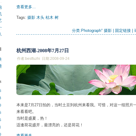
。
.
查看更多...
跑
机
.
Tags:
摄影
木头
枯木
树
艺
.
~
分类:
Photograph° 摄影
| 
固定链接
| 
久
.
l
杭州西湖-2008年7月27日
作者:bestfuzhi 日期:2008-09-24
录
册
s
6
3
本来是7月27日拍的，当时土豆到杭州来看我。可惜，对这一组照片
0
来看看吧。
6
当时是盛夏，热！
5
适逢荷花盛开，最漂亮的，还是荷花！
1
0
查看更多...