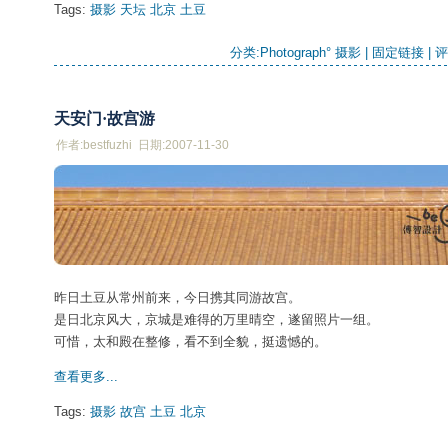
Tags:
摄影
天坛
北京
土豆
分类:
Photograph° 摄影
| 
固定链接
| 
评
天安门·故宫游
作者:bestfuzhi 日期:2007-11-30
昨日土豆从常州前来，今日携其同游故宫。
是日北京风大，京城是难得的万里晴空，遂留照片一组。
可惜，太和殿在整修，看不到全貌，挺遗憾的。
查看更多...
Tags:
摄影
故宫
土豆
北京