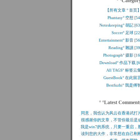
° °Categor
【所有文章 ° 首页
Phantasy° 空想 [54
Noteskeeping° 胡記 [63
Soccer° 足球 [22
Entertainment° 影音 [56
Reading° 雜讀 [39
Photograph° 摄影 [16
Download° 作品下载 [6
All TAGS° 标签云
GuestBook° 在此留
Bestfuzhi° 我是傅
° °Latest Comment
同意，我也认为风云在香港武打
很感谢你的文章，不管你最后是
历史上是绝无仅有的，..
我是win7的系统，只要一重启，
功还是失败，能让后来..
读到您的大作，非常想在自己刚
块MFT盘就无法..