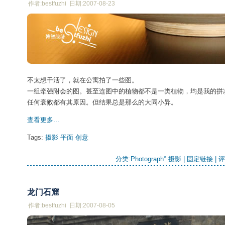
作者:bestfuzhi 日期:2007-08-23
不太想干活了，就在公寓拍了一些图。
一组牵强附会的图。甚至连图中的植物都不是一类植物，均是我的拼
任何衰败都有其原因。但结果总是那么的大同小异。
查看更多...
Tags:
摄影
平面
创意
分类:
Photograph° 摄影
| 
固定链接
| 
评
龙门石窟
作者:bestfuzhi 日期:2007-08-05