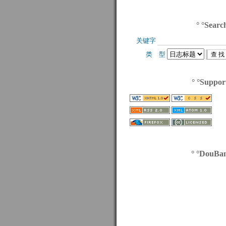
° °Searc
关键字 
类 型 
° °Suppor
° °DouBa