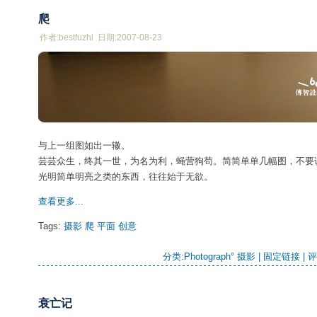
爬
作者:bestfuzhi 日期:2007-08-23
与上一组图如出一辙。
芸芸众生，终其一世，为名为利，蝇营狗苟。简简单单几幅图，不要
光明简单明亮之类的东西，往往始于无欲。
查看更多...
Tags:
摄影
爬
平面
创意
分类:
Photograph° 摄影
| 
固定链接
| 
评
衰亡记