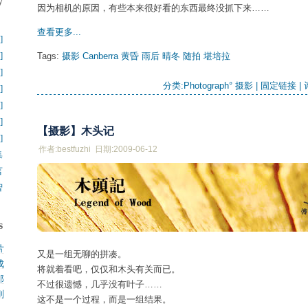
y
因为相机的原因，有些本来很好看的东西最终没抓下来……
】
查看更多...
]
]
Tags:
摄影
Canberra
黄昏
雨后
晴冬
随拍
堪培拉
]
分类:
Photograph° 摄影
| 
固定链接
| 
]
]
]
【摄影】木头记
]
作者:bestfuzhi 日期:2009-06-12
集
言
智
s
片
又是一组无聊的拼凑。
成
.
将就着看吧，仅仅和木头有关而已。
那
.
不过很遗憾，几乎没有叶子……
刚
.
这不是一个过程，而是一组结果。