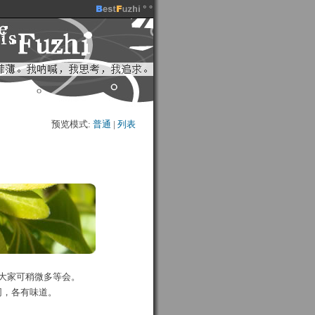
预览模式:
普通
| 
列表
大家可稍微多等会。
同，各有味道。