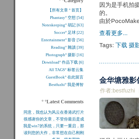
° °Category
因为是手机拍
【所有文章 ° 首页】
的。
Phantasy° 空想 [54]
由於PocoMa
Noteskeeping° 胡記 [63]
查看更多...
Soccer° 足球 [22]
Entertainment° 影音 [56]
Tags:
下载
摄
Reading° 雜讀 [39]
Photograph° 摄影 [16]
Download° 作品下载 [6]
All TAGS° 标签云集
GuestBook° 在此留言
金华塘雅影像
Bestfuzhi° 我是傅智
作者:bestfuzhi
° °Latest Comments
同意，我也认为风云在香港武打片
很感谢你的文章，不管你最后是成
历史上是绝无仅有的，...
我是win7的系统，只要一重启，那
功还是失败，能让后来...
读到您的大作，非常想在自己刚刚
块MFT盘就无法...