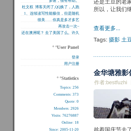
多谢，很有帮助。
还是土豆的老
买的固态硬盘上试试，...
杜文权 博客关闭了,QQ换了，人跑
所以，让我们
1、连续读写性能极佳，但是随机
了 新的QQ...
很美……你真是多才多艺
写入性能极差（这对于...
再攻击一次~
查看更多...
还在澳洲呢？ 去了美国了么。许久
Tags:
摄影
土
么看到你的字了。...
° °User Panel
登录
用户注册
金华塘雅影像
° °Statistics
作者:bestfuzhi
Topics:
256
Comments: 
373
Quote: 
0
Members: 
2926
Visits: 76276887
Online: 18
趁着国庆节去
Since: 2005-11-20