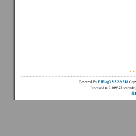
Powered By
PJBlog3
V3.2.9.518
Copy
Processed in
0.109375
second(s)
苏I