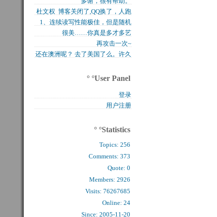
多谢，很有帮助。
买的固态硬盘上试试，...
杜文权 博客关闭了,QQ换了，人跑
1、连续读写性能极佳，但是随机
了 新的QQ...
很美……你真是多才多艺
写入性能极差（这对于...
再攻击一次~
还在澳洲呢？ 去了美国了么。许久
么看到你的字了。...
° °User Panel
登录
用户注册
° °Statistics
Topics:
256
Comments: 
373
Quote: 
0
Members: 
2926
Visits: 76267685
Online: 24
Since: 2005-11-20