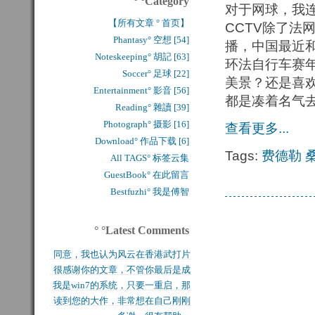
° °Category
对于网球，我
【所有文章 ° 首页】
CCTV除了法
Phantasy° 空想 [54]
播，中国最近
Noteskeeping° 胡記 [63]
环法自行车赛
Soccer° 足球 [22]
美景？还是喜欢
Entertainment° 影音 [56]
都是凑着名气
Reading° 雜讀 [39]
Photograph° 摄影 [16]
查看更多...
Download° 作品下载 [6]
Tags:
费德勒
All TAGS° 标签云集
GuestBook° 在此留言
Bestfuzhi° 我是傅智
° °Latest Comments
同意，我也认为风云在香港武打片
很感谢你的文章，不管你最后是成
历史上是绝无仅有的，...
我是win7的系统，只要一重启，那
功还是失败，能让后来...
读到您的大作，非常想在自己刚刚
块MFT盘就无法...