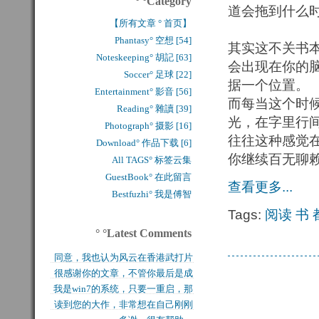
° °Category
道会拖到什么
【所有文章 ° 首页】
Phantasy° 空想 [54]
其实这不关书
Noteskeeping° 胡記 [63]
会出现在你的
Soccer° 足球 [22]
据一个位置。
Entertainment° 影音 [56]
而每当这个时
Reading° 雜讀 [39]
光，在字里行间
Photograph° 摄影 [16]
往往这种感觉
Download° 作品下载 [6]
你继续百无聊
All TAGS° 标签云集
GuestBook° 在此留言
查看更多...
Bestfuzhi° 我是傅智
Tags:
阅读
书
° °Latest Comments
同意，我也认为风云在香港武打片
很感谢你的文章，不管你最后是成
历史上是绝无仅有的，...
我是win7的系统，只要一重启，那
功还是失败，能让后来...
读到您的大作，非常想在自己刚刚
块MFT盘就无法...