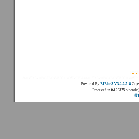
Powered By
PJBlog3
V3.2.9.518
Copy
Processed in
0.109375
second(s)
苏I