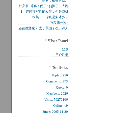
多谢，很有帮助。
买的固态硬盘上试试，...
杜文权 博客关闭了,QQ换了，人跑
1、连续读写性能极佳，但是随机
了 新的QQ...
很美……你真是多才多艺
写入性能极差（这对于...
再攻击一次~
还在澳洲呢？ 去了美国了么。许久
么看到你的字了。...
° °User Panel
登录
用户注册
° °Statistics
Topics:
256
Comments: 
373
Quote: 
0
Members: 
2926
Visits: 76270106
Online: 19
Since: 2005-11-20