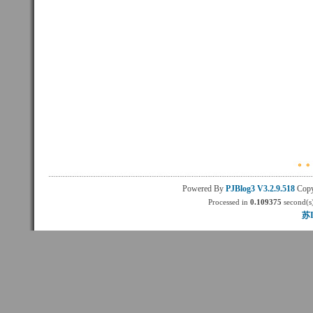
Powered By
PJBlog3
V3.2.9.518
Copy
Processed in
0.109375
second(s)
苏I