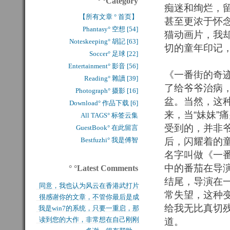
° °Category
痴迷和绚烂，
【所有文章 ° 首页】
甚至更浓于怀
Phantasy° 空想 [54]
猫动画片，我
Noteskeeping° 胡記 [63]
切的童年印记
Soccer° 足球 [22]
Entertainment° 影音 [56]
《一番街的奇
Reading° 雜讀 [39]
了给爷爷治病
Photograph° 摄影 [16]
盆。当然，这
Download° 作品下载 [6]
来，当“妹妹”
All TAGS° 标签云集
受到的，并非
GuestBook° 在此留言
Bestfuzhi° 我是傅智
后，闪耀着的
名字叫做《一
中的番茄在导演
° °Latest Comments
结尾，导演在
同意，我也认为风云在香港武打片
常失望，这种
很感谢你的文章，不管你最后是成
历史上是绝无仅有的，...
给我无比真切
我是win7的系统，只要一重启，那
功还是失败，能让后来...
读到您的大作，非常想在自己刚刚
道。
块MFT盘就无法...