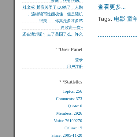
多谢，很有帮助。
买的固态硬盘上试试，...
查看更多...
杜文权 博客关闭了,QQ换了，人跑
1、连续读写性能极佳，但是随机
了 新的QQ...
Tags:
电影
童
很美……你真是多才多艺
写入性能极差（这对于...
再攻击一次~
还在澳洲呢？ 去了美国了么。许久
么看到你的字了。...
° °User Panel
登录
用户注册
° °Statistics
Topics:
256
Comments: 
373
Quote: 
0
Members: 
2926
Visits: 76199270
Online: 15
Since: 2005-11-20