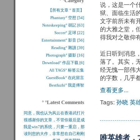
° °Category
说，这是一个
【所有文章 ° 首页】
狱、面临生活
Phantasy° 空想 [54]
文字前所未有
Noteskeeping° 胡記 [63]
的大雅之堂，
Soccer° 足球 [22]
得我对之敬仰
Entertainment° 影音 [56]
Reading° 雜讀 [39]
近日听到消息，
Photograph° 摄影 [16]
落了。其实，
Download° 作品下载 [6]
经无愧一部伟
All TAGS° 标签云集
的字数，几乎
GuestBook° 在此留言
Bestfuzhi° 我是傅智
查看更多...
Tags:
孙晓
英
° °Latest Comments
同意，我也认为风云在香港武打片
很感谢你的文章，不管你最后是成
历史上是绝无仅有的，...
我是win7的系统，只要一重启，那
功还是失败，能让后来...
读到您的大作，非常想在自己刚刚
块MFT盘就无法...
唯英雄者，