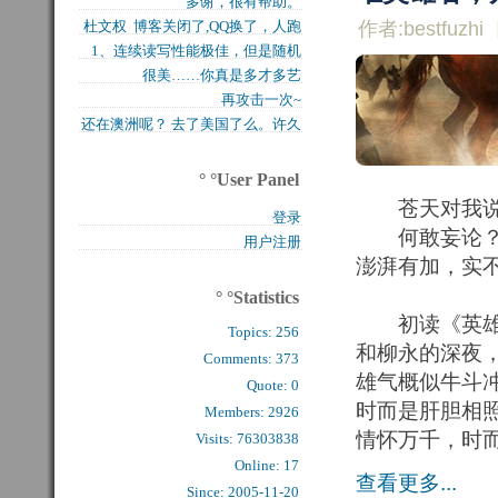
多谢，很有帮助。
买的固态硬盘上试试，...
杜文权 博客关闭了,QQ换了，人跑
作者:bestfuzhi
1、连续读写性能极佳，但是随机
了 新的QQ...
很美……你真是多才多艺
写入性能极差（这对于...
再攻击一次~
还在澳洲呢？ 去了美国了么。许久
么看到你的字了。...
° °User Panel
苍天对我说：
登录
何敢妄论？只
用户注册
澎湃有加，实
° °Statistics
初读《英雄志
Topics:
256
和柳永的深夜
Comments: 
373
雄气概似牛斗
Quote: 
0
时而是肝胆相
Members: 
2926
情怀万千，时
Visits: 76303838
Online: 17
查看更多...
Since: 2005-11-20