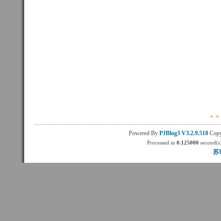
Powered By
PJBlog3
V3.2.9.518
Copy
Processed in
0.125000
second(s)
苏I