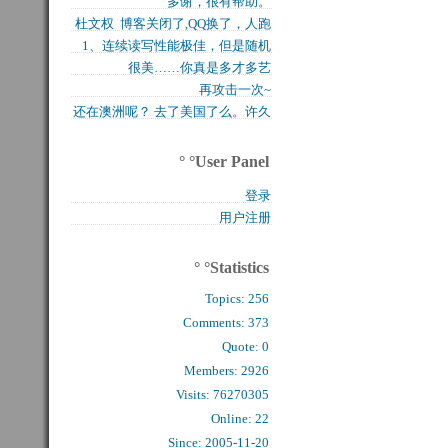
多谢，很有帮助。
买的固态硬盘上试试，...
杜文权 博客关闭了,QQ换了，人跑
1、连续读写性能极佳，但是随机
了 新的QQ...
很美……你真是多才多艺
写入性能极差（这对于...
再攻击一次~
还在澳洲呢？ 去了美国了么。许久
么看到你的字了。...
° °User Panel
登录
用户注册
° °Statistics
Topics:
256
Comments: 
373
Quote: 
0
Members: 
2926
Visits: 76270305
Online: 22
Since: 2005-11-20