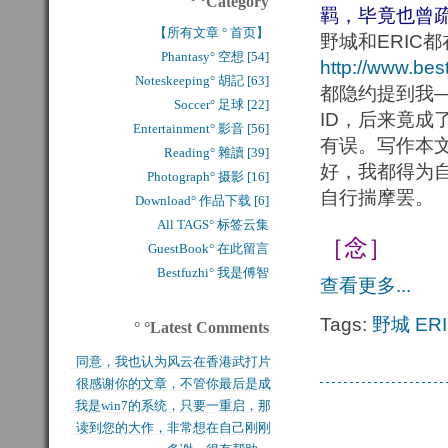
° °Category
羁，毕竟也曾
【所有文章 ° 首页】
野城和ERIC
Phantasy° 空想 [54]
http://www.bes
Noteskeeping° 胡記 [63]
都隐约提到我—
Soccer° 足球 [22]
ID，后来竟
Entertainment° 影音 [56]
有误。写作本
Reading° 雜讀 [39]
好，我都得为
Photograph° 摄影 [16]
自行揣摩罢。
Download° 作品下载 [6]
All TAGS° 标签云集
［念］
GuestBook° 在此留言
Bestfuzhi° 我是傅智
查看更多...
Tags:
野城
ER
° °Latest Comments
同意，我也认为风云在香港武打片
很感谢你的文章，不管你最后是成
历史上是绝无仅有的，...
我是win7的系统，只要一重启，那
功还是失败，能让后来...
读到您的大作，非常想在自己刚刚
块MFT盘就无法...