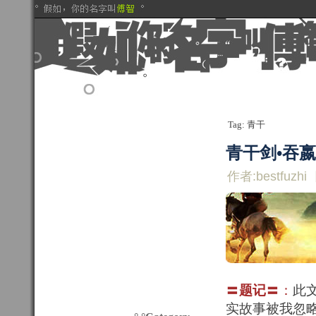
Tag: 青干
青干剑•吞
作者:bestfuzhi
〓
题记
〓：
此
实故事被我忽