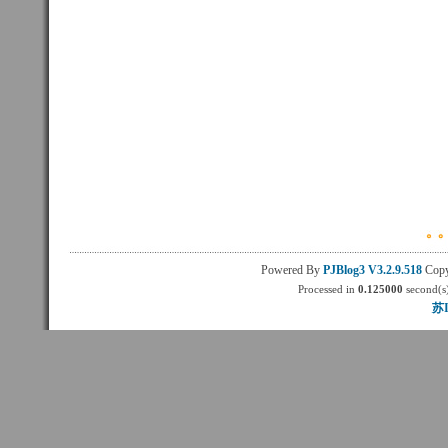
Powered By
PJBlog3
V3.2.9.518
Copy
Processed in
0.125000
second(s)
苏I