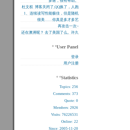
多谢，很有帮助。
买的固态硬盘上试试，...
杜文权 博客关闭了,QQ换了，人跑
1、连续读写性能极佳，但是随机
了 新的QQ...
很美……你真是多才多艺
写入性能极差（这对于...
再攻击一次~
还在澳洲呢？ 去了美国了么。许久
么看到你的字了。...
° °User Panel
登录
用户注册
° °Statistics
Topics:
256
Comments: 
373
Quote: 
0
Members: 
2926
Visits: 76226531
Online: 22
Since: 2005-11-20