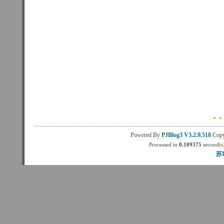
Powered By
PJBlog3
V3.2.9.518
Copy
Processed in
0.109375
second(s)
苏I