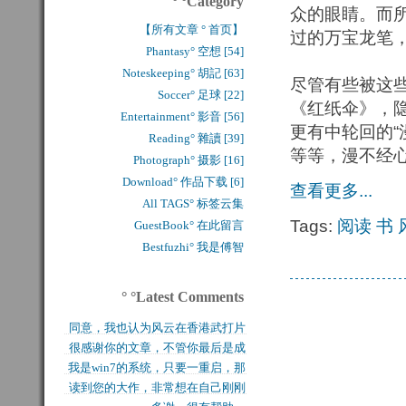
° °Category
众的眼睛。而所
【所有文章 ° 首页】
过的万宝龙笔
Phantasy° 空想 [54]
Noteskeeping° 胡記 [63]
尽管有些被这
Soccer° 足球 [22]
《红纸伞》，
Entertainment° 影音 [56]
更有中轮回的“
Reading° 雜讀 [39]
等等，漫不经
Photograph° 摄影 [16]
Download° 作品下载 [6]
查看更多...
All TAGS° 标签云集
Tags:
阅读
书
GuestBook° 在此留言
Bestfuzhi° 我是傅智
° °Latest Comments
同意，我也认为风云在香港武打片
很感谢你的文章，不管你最后是成
历史上是绝无仅有的，...
我是win7的系统，只要一重启，那
功还是失败，能让后来...
读到您的大作，非常想在自己刚刚
块MFT盘就无法...