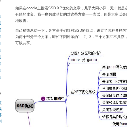
y
如果在google上搜索SSD XP优化的文章，几乎大同小异，无非就是在
】
有限的改良。我一度兴致勃勃的对这些方案一一尝试，但是大多以失
]
地改善。
]
]
自己稍微总结一下，各方高手们针对SSD的特点，设置了各种各样
]
为两个部分三个方案，即如下图所示的1、2、3，三个方案互不共存
可以共享。
]
]
]
集
言
智
s
片
成
.
那
.
刚
.