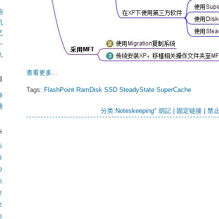
。
.
跑
机
.
艺
.
~
久
.
查看更多...
l
Tags:
FlashPoint
RamDisk
SSD
SteadyState
SuperCache
录
册
分类:
Noteskeeping° 胡記
| 
固定链接
| 禁止
s
6
3
0
6
2
2
0