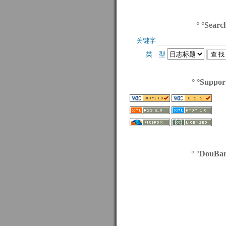
° °Searc
关键字 
类 型 
° °Suppor
° °DouBa