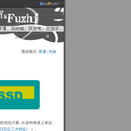
预览模式:
普通
| 
列表
SD的优化方案--从某种角度上来说，
化SSD之三大特征》
）。