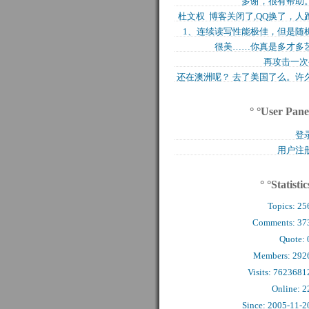
多谢，很有帮助
买的固态硬盘上试试，..
杜文权 博客关闭了,QQ换了，人
1、连续读写性能极佳，但是随
了 新的QQ..
很美……你真是多才多
写入性能极差（这对于..
再攻击一次
还在澳洲呢？ 去了美国了么。许
么看到你的字了。..
° °User Pane
登
用户注
° °Statistic
Topics:
25
Comments: 
37
Quote: 
Members: 
292
Visits: 7623681
Online: 2
Since: 2005-11-2