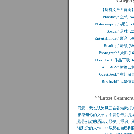
° °Categor
【所有文章 ° 首页
Phantasy° 空想 [54
Noteskeeping° 胡記 [63
Soccer° 足球 [22
Entertainment° 影音 [56
Reading° 雜讀 [39
Photograph° 摄影 [16
Download° 作品下载 [6
All TAGS° 标签云
GuestBook° 在此留
Bestfuzhi° 我是傅
° °Latest Comment
同意，我也认为风云在香港武打
很感谢你的文章，不管你最后是
历史上是绝无仅有的，..
我是win7的系统，只要一重启，
功还是失败，能让后来..
读到您的大作，非常想在自己刚
块MFT盘就无法..