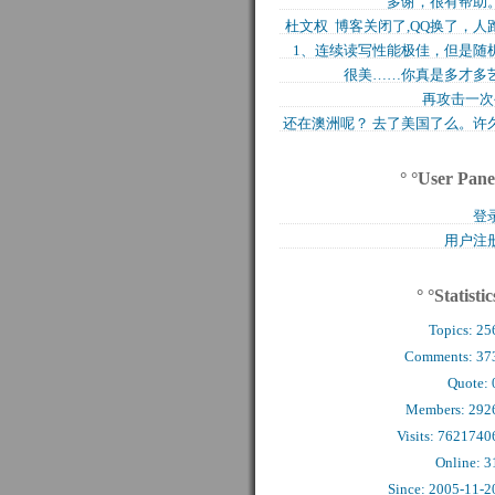
多谢，很有帮助
买的固态硬盘上试试，..
杜文权 博客关闭了,QQ换了，人
1、连续读写性能极佳，但是随
了 新的QQ..
很美……你真是多才多
写入性能极差（这对于..
再攻击一次
还在澳洲呢？ 去了美国了么。许
么看到你的字了。..
° °User Pane
登
用户注
° °Statistic
Topics:
25
Comments: 
37
Quote: 
Members: 
292
Visits: 7621740
Online: 3
Since: 2005-11-2