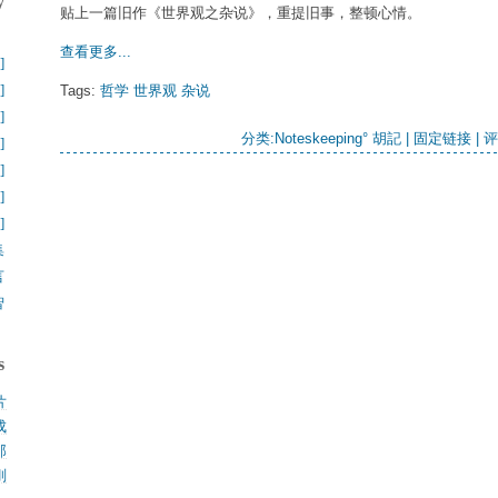
y
贴上一篇旧作《世界观之杂说》，重提旧事，整顿心情。
】
查看更多...
]
]
Tags:
哲学
世界观
杂说
]
分类:
Noteskeeping° 胡記
| 
固定链接
| 
评
]
]
]
]
集
言
智
s
片
成
.
那
.
刚
.