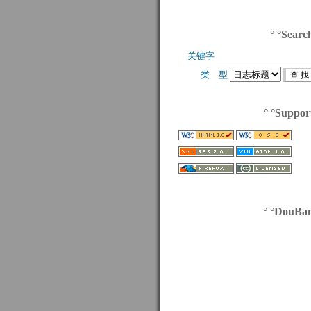
° °Searc
关键字 
类 型 
° °Suppor
° °DouBa