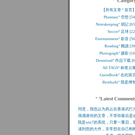
° °Categor
【所有文章 ° 首页
Phantasy° 空想 [54
Noteskeeping° 胡記 [63
Soccer° 足球 [22
Entertainment° 影音 [56
Reading° 雜讀 [39
Photograph° 摄影 [16
Download° 作品下载 [6
All TAGS° 标签云
GuestBook° 在此留
Bestfuzhi° 我是傅
° °Latest Comment
同意，我也认为风云在香港武打
很感谢你的文章，不管你最后是
历史上是绝无仅有的，..
我是win7的系统，只要一重启，
功还是失败，能让后来..
读到您的大作，非常想在自己刚
块MFT盘就无法..