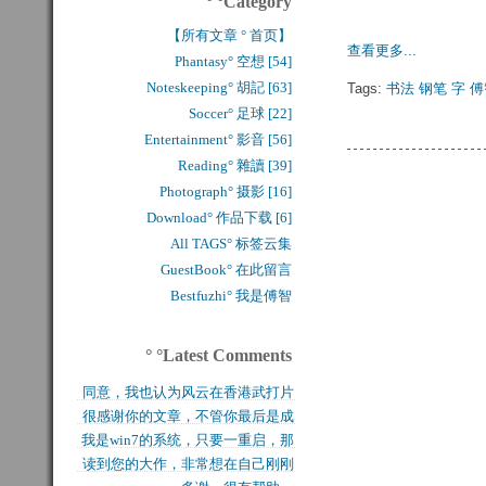
° °Category
【所有文章 ° 首页】
查看更多...
Phantasy° 空想 [54]
Noteskeeping° 胡記 [63]
Tags:
书法
钢笔
字
傅
Soccer° 足球 [22]
Entertainment° 影音 [56]
Reading° 雜讀 [39]
Photograph° 摄影 [16]
Download° 作品下载 [6]
All TAGS° 标签云集
GuestBook° 在此留言
Bestfuzhi° 我是傅智
° °Latest Comments
同意，我也认为风云在香港武打片
很感谢你的文章，不管你最后是成
历史上是绝无仅有的，...
我是win7的系统，只要一重启，那
功还是失败，能让后来...
读到您的大作，非常想在自己刚刚
块MFT盘就无法...