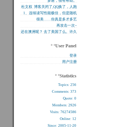
多谢，很有帮助。
买的固态硬盘上试试，...
杜文权 博客关闭了,QQ换了，人跑
1、连续读写性能极佳，但是随机
了 新的QQ...
很美……你真是多才多艺
写入性能极差（这对于...
再攻击一次~
还在澳洲呢？ 去了美国了么。许久
么看到你的字了。...
° °User Panel
登录
用户注册
° °Statistics
Topics:
256
Comments: 
373
Quote: 
0
Members: 
2926
Visits: 76274586
Online: 12
Since: 2005-11-20