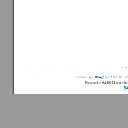
Powered By
PJBlog3
V3.2.9.518
Copy
Processed in
0.109375
second(s)
苏I