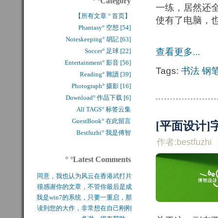
° °Category
一练，居然还
【所有文章 ° 首页】
使有了电脑，
Phantasy° 空想 [54]
Noteskeeping° 胡記 [63]
查看更多...
Soccer° 足球 [22]
Entertainment° 影音 [56]
Tags:
书法
钢
Reading° 雜讀 [39]
Photograph° 摄影 [16]
Download° 作品下载 [6]
All TAGS° 标签云集
GuestBook° 在此留言
[平面设计]
Bestfuzhi° 我是傅智
作者:bestfuzhi
° °Latest Comments
同意，我也认为风云在香港武打片
很感谢你的文章，不管你最后是成
历史上是绝无仅有的，...
我是win7的系统，只要一重启，那
功还是失败，能让后来...
读到您的大作，非常想在自己刚刚
块MFT盘就无法...