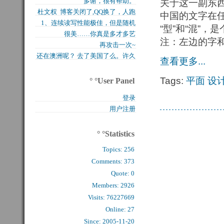
多谢，很有帮助。
关于这一副东
买的固态硬盘上试试，...
杜文权 博客关闭了,QQ换了，人跑
中国的文字在
1、连续读写性能极佳，但是随机
了 新的QQ...
“型”和“混”，
很美……你真是多才多艺
写入性能极差（这对于...
注：左边的字
再攻击一次~
还在澳洲呢？ 去了美国了么。许久
查看更多...
么看到你的字了。...
Tags:
平面
设
° °User Panel
登录
用户注册
° °Statistics
Topics:
256
Comments: 
373
Quote: 
0
Members: 
2926
Visits: 76227669
Online: 27
Since: 2005-11-20