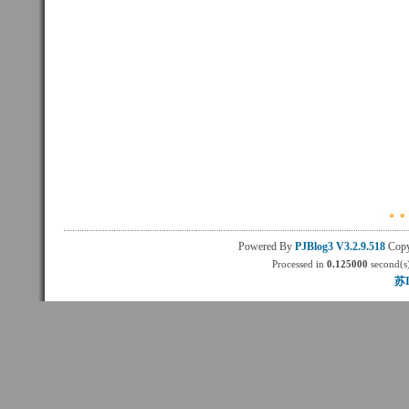
Powered By
PJBlog3
V3.2.9.518
Copy
Processed in
0.125000
second(s)
苏I