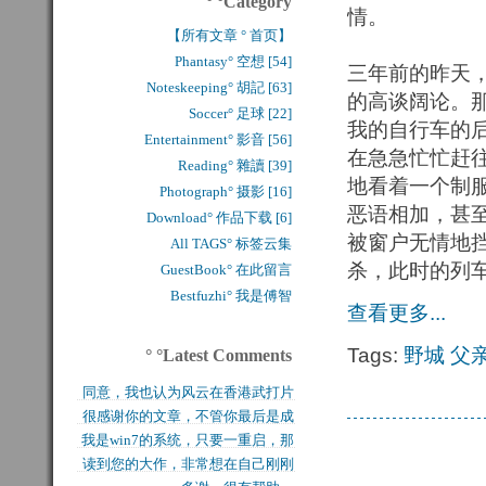
° °Category
情。
【所有文章 ° 首页】
Phantasy° 空想 [54]
三年前的昨天
Noteskeeping° 胡記 [63]
的高谈阔论。那
Soccer° 足球 [22]
我的自行车的
Entertainment° 影音 [56]
在急急忙忙赶
Reading° 雜讀 [39]
地看着一个制
Photograph° 摄影 [16]
恶语相加，甚
Download° 作品下载 [6]
被窗户无情地
All TAGS° 标签云集
杀，此时的列
GuestBook° 在此留言
Bestfuzhi° 我是傅智
查看更多...
Tags:
野城
父
° °Latest Comments
同意，我也认为风云在香港武打片
很感谢你的文章，不管你最后是成
历史上是绝无仅有的，...
我是win7的系统，只要一重启，那
功还是失败，能让后来...
读到您的大作，非常想在自己刚刚
块MFT盘就无法...