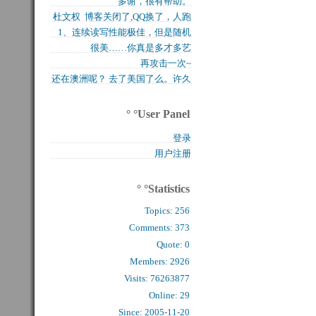
多谢，很有帮助。
买的固态硬盘上试试，...
杜文权 博客关闭了,QQ换了，人跑
1、连续读写性能极佳，但是随机
了 新的QQ...
很美……你真是多才多艺
写入性能极差（这对于...
再攻击一次~
还在澳洲呢？ 去了美国了么。许久
么看到你的字了。...
° °User Panel
登录
用户注册
° °Statistics
Topics:
256
Comments: 
373
Quote: 
0
Members: 
2926
Visits: 76263877
Online: 29
Since: 2005-11-20