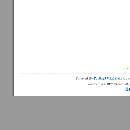
Powered By
PJBlog3
V3.2.9.518
Copy
Processed in
0.109375
second(s)
苏I