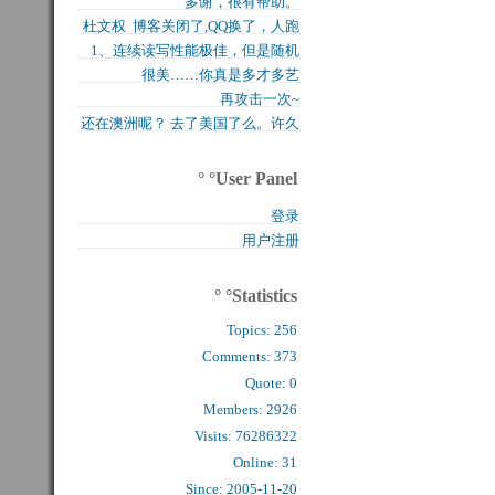
多谢，很有帮助。
买的固态硬盘上试试，...
杜文权 博客关闭了,QQ换了，人跑
1、连续读写性能极佳，但是随机
了 新的QQ...
很美……你真是多才多艺
写入性能极差（这对于...
再攻击一次~
还在澳洲呢？ 去了美国了么。许久
么看到你的字了。...
° °User Panel
登录
用户注册
° °Statistics
Topics:
256
Comments: 
373
Quote: 
0
Members: 
2926
Visits: 76286322
Online: 31
Since: 2005-11-20