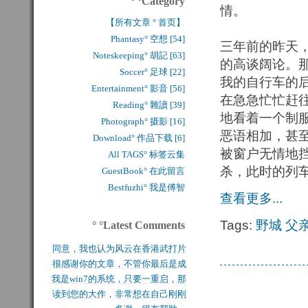
° °Category
情。
【所有文章 ° 首页】
Phantasy° 空想 [54]
三年前的昨天
Noteskeeping° 胡記 [63]
的高谈阔论。那
Soccer° 足球 [22]
我的自行车的
Entertainment° 影音 [56]
在急急忙忙赶
Reading° 雜讀 [39]
地看着一个制
Photograph° 摄影 [16]
恶语相加，甚
Download° 作品下载 [6]
被窗户无情地
All TAGS° 标签云集
杀，此时的列
GuestBook° 在此留言
Bestfuzhi° 我是傅智
查看更多...
Tags:
野城
父
° °Latest Comments
同意，我也认为风云在香港武打片
很感谢你的文章，不管你最后是成
历史上是绝无仅有的，...
我是win7的系统，只要一重启，那
功还是失败，能让后来...
读到您的大作，非常想在自己刚刚
块MFT盘就无法...