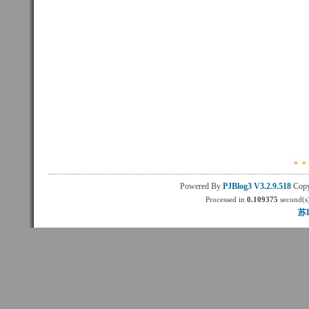
Powered By
PJBlog3
V3.2.9.518
Copy
Processed in
0.109375
second(s)
苏I