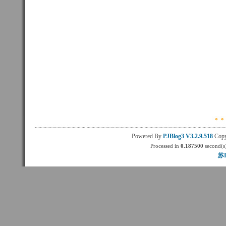
Powered By
PJBlog3
V3.2.9.518
Copy
Processed in
0.187500
second(s)
苏I