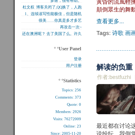
多谢，很有帮助。
黃昏的流風輕
买的固态硬盘上试试，...
杜文权 博客关闭了,QQ换了，人跑
顛倒眾生的舞
1、连续读写性能极佳，但是随机
了 新的QQ...
很美……你真是多才多艺
查看更多...
写入性能极差（这对于...
再攻击一次~
Tags:
诗歌
画
还在澳洲呢？ 去了美国了么。许久
么看到你的字了。...
° °User Panel
登录
用户注册
解读的负重
作者:bestfuzhi
° °Statistics
Topics:
256
Comments: 
373
Quote: 
0
Members: 
2926
Visits: 76272009
最近都在讨论这
Online: 23
说纷纭。我倒
Since: 2005-11-20