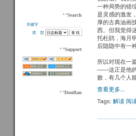
一种局势的错
是灵感的激发
° °Search
厚的古典油画
关键字 
西。但我觉得
类 型 
托杜鹃，海月
后隐隐中有一
° °Support
所以对现在一
——这正是他
败，有几个人
查看更多...
° °DouBan
Tags:
解读
阅