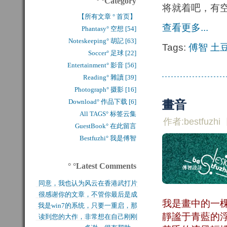
° °Category
将就着吧，有
【所有文章 ° 首页】
查看更多...
Phantasy° 空想 [54]
Noteskeeping° 胡記 [63]
Tags:
傅智
土
Soccer° 足球 [22]
Entertainment° 影音 [56]
Reading° 雜讀 [39]
Photograph° 摄影 [16]
Download° 作品下载 [6]
畫音
All TAGS° 标签云集
作者:bestfuzhi
GuestBook° 在此留言
Bestfuzhi° 我是傅智
° °Latest Comments
同意，我也认为风云在香港武打片
很感谢你的文章，不管你最后是成
历史上是绝无仅有的，...
我是畫中的一
我是win7的系统，只要一重启，那
功还是失败，能让后来...
靜謐于青藍的
读到您的大作，非常想在自己刚刚
块MFT盘就无法...